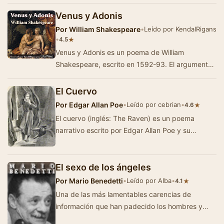
Conrado, un corsario rechazado por la sociedad
-…
Venus y Adonis
Por
William Shakespeare
•
Leído por KendalRigans
•
★
4.5
Venus y Adonis es un poema de William
Shakespeare, escrito en 1592-93. El argumento
está basado en pasajes de las metamorfosis de
Ovi…
El Cuervo
Por
Edgar Allan Poe
•
Leído por cebrian
•
★
4.6
El cuervo (inglés: The Raven) es un poema
narrativo escrito por Edgar Allan Poe y su
composición poética más fam…
El sexo de los ángeles
Por
Mario Benedetti
•
Leído por Alba
•
★
4.1
Una de las más lamentables carencias de
información que han padecido los hombres y
mujeres de todas las épocas, se rela…