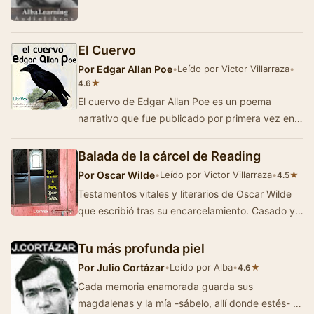
El Cuervo
Por
Edgar Allan Poe
•
Leído por Victor Villarraza
•
★
4.6
El cuervo de Edgar Allan Poe es un poema
narrativo que fue publicado por primera vez en
el año 1845 durante el mes de enero, es uno d…
Balada de la cárcel de Reading
Por
Oscar Wilde
•
Leído por Victor Villarraza
•
★
4.5
Testamentos vitales y literarios de Oscar Wilde
que escribió tras su encarcelamiento. Casado y
padre de dos hijos, Wilde era un decla…
Tu más profunda piel
Por
Julio Cortázar
•
Leído por Alba
•
★
4.6
Cada memoria enamorada guarda sus
magdalenas y la mía -sábelo, allí donde estés- es