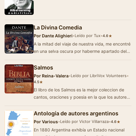
el perfume del tabaco rubio …
La Divina Comedia
Por
Dante Alighieri
•
Leído por Tux
•
★
4.6
A la mitad del viaje de nuestra vida, me encontré
en una selva oscura por haberme apartado del
camino recto. ¡Ah! ¡Cuan p…
Salmos
Por
Reina-Valera
•
Leído por LibriVox Volunteers
•
★
4.5
El libro de los Salmos es la mejor coleccion de
cantos, oraciones y poesia en la que los autores,
incluyendo al rey David, hablan con Dios d…
Antología de autores argentinos
Por
Various
•
Leído por Victor Villarraza
•
★
4.6
En 1880 Argentina exhibía un Estado nacional