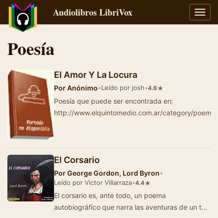
Audiolibros LibriVox
Alter
naveg
Poesía
El Amor Y La Locura
Por
Anónimo
•
Leído por josh
•
★
4.6
Poesía que puede ser encontrada en:
http://www.elquintomedio.com.ar/category/poemas
El Corsario
Por
George Gordon, Lord Byron
•
Leído por Victor Villarraza
•
★
4.4
El corsario es, ante todo, un poema
autobiográfico que narra las aventuras de un tal