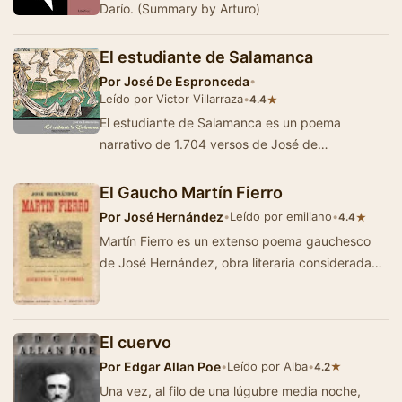
Darío. (Summary by Arturo)
El estudiante de Salamanca
Por
José De Espronceda
•
Leído por Victor Villarraza
•
★
4.4
El estudiante de Salamanca es un poema
narrativo de 1.704 versos de José de
Espronceda cuya versión completa se publicó…
El Gaucho Martín Fierro
Por
José Hernández
•
Leído por emiliano
•
★
4.4
Martín Fierro es un extenso poema gauchesco
de José Hernández, obra literaria considerada
ejemplar del género ga…
El cuervo
Por
Edgar Allan Poe
•
Leído por Alba
•
★
4.2
Una vez, al filo de una lúgubre media noche,