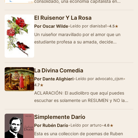
consolidado, una economía capitalista en
expansión, una sociedad din&aacut…
El Ruisenor Y La Rosa
Por
Oscar Wilde
•
Leído por dianisba1
•
★
4.5
Un ruiseñor maravillado por el amor que un
estudiante profesa a su amada, decide
sacrificarlo todo para darles la felicidad. Una
rosa…
La Divina Comedia
Por
Dante Alighieri
•
Leído por advocato_cjsm
•
★
4.7
ACLARACIÓN: El audiolibro que aquí puedes
escuchar es solamente un RESUMEN y NO la
obra original completa. Además, exis…
Simplemente Darío
Por
Rubén Darío
•
Leído por arturo
•
★
4.6
Esta es una colleccion de poemas de Ruben