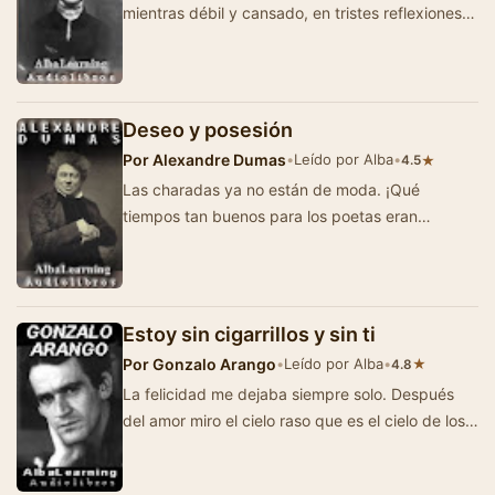
mientras débil y cansado, en tristes reflexiones
embebido, …
Deseo y posesión
Por
Alexandre Dumas
•
Leído por Alba
•
★
4.5
Las charadas ya no están de moda. ¡Qué
tiempos tan buenos para los poetas eran
aquellos en que Le Mercure proponí…
Estoy sin cigarrillos y sin ti
Por
Gonzalo Arango
•
Leído por Alba
•
★
4.8
La felicidad me dejaba siempre solo. Después
del amor miro el cielo raso que es el cielo de los
amantes: vacío de cal blanca…