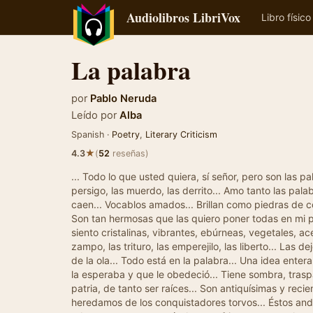
Audiolibros LibriVox
Libro físico
La palabra
por
Pablo Neruda
Leído por
Alba
Spanish ·
Poetry
,
Literary Criticism
★
4.3
(
52
reseñas)
... Todo lo que usted quiera, sí señor, pero son las p
persigo, las muerdo, las derrito... Amo tanto las pa
caen... Vocablos amados... Brillan como piedras de co
Son tan hermosas que las quiero poner todas en mi po
siento cristalinas, vibrantes, ebúrneas, vegetales, a
zampo, las trituro, las emperejilo, las liberto... L
de la ola... Todo está en la palabra... Una idea ente
la esperaba y que le obedeció... Tiene sombra, traspa
patria, de tanto ser raíces... Son antiquísimas y rec
heredamos de los conquistadores torvos... Éstos anda