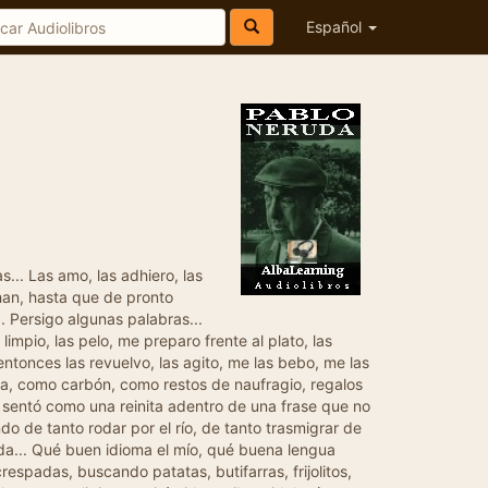
Español
s... Las amo, las adhiero, las
chan, hasta que de pronto
. Persigo algunas palabras...
mpio, las pelo, me preparo frente al plato, las
entonces las revuelvo, las agito, me las bebo, me las
ida, como carbón, como restos de naufragio, regalos
se sentó como una reinita adentro de una frase que no
do de tanto rodar por el río, de tanto trasmigrar de
zada... Qué buen idioma el mío, qué buena lengua
spadas, buscando patatas, butifarras, frijolitos,