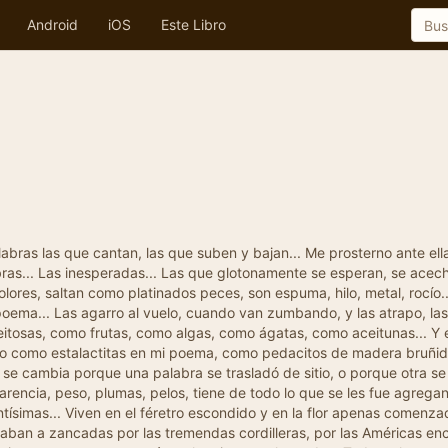
Android
iOS
Este Libro
alabras las que cantan, las que suben y bajan... Me prosterno ante ella
labras... Las inesperadas... Las que glotonamente se esperan, se ace
lores, saltan como platinados peces, son espuma, hilo, metal, rocío..
ema... Las agarro al vuelo, cuando van zumbando, y las atrapo, las li
ceitosas, como frutas, como algas, como ágatas, como aceitunas... Y 
as dejo como estalactitas en mi poema, como pedacitos de madera bruñ
ra se cambia porque una palabra se trasladó de sitio, o porque otra 
rencia, peso, plumas, pelos, tiene de todo lo que se les fue agregan
ientísimas... Viven en el féretro escondido y en la flor apenas comen
ban a zancadas por las tremendas cordilleras, por las Américas encre