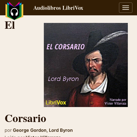
Audiolibros LibriVox
Alter
naveg
El
Corsario
por
George Gordon, Lord Byron