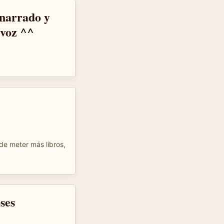
narrado y
 voz ^^
de meter más libros,
oses