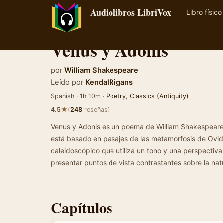
Audiolibros LibriVox
Libro físico
Venus y Adonis
por
William Shakespeare
Leído por
KendalRigans
Spanish · 1h 10m ·
Poetry
,
Classics (Antiquity)
★
4.5
(
248
reseñas)
Venus y Adonis es un poema de William Shakespeare,
está basado en pasajes de las metamorfosis de Ovidi
caleidoscópico que utiliza un tono y una perspecti
presentar puntos de vista contrastantes sobre la nat
Capítulos