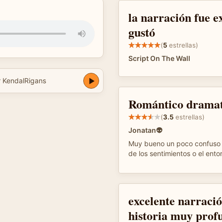
la narración fue e
gustó
(
5
estrellas)
Script On The Wall
r KendalRigans
Romántico dramat
(
3.5
estrellas)
Jonatan👽
Muy bueno un poco confuso 
de los sentimientos o el ent
excelente narraci
historia muy prof