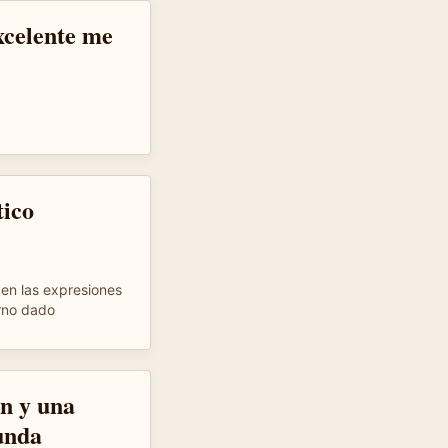
xcelente me
ico
en las expresiones
orno dado
ón y una
unda