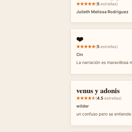
(
5
estrellas)
Julieth Melissa Rodriguez
❤️
(
5
estrellas)
Cin
La narración es maravillosa m
venus y adonis
(
4.5
estrellas)
wilder
un confuso pero se entiende