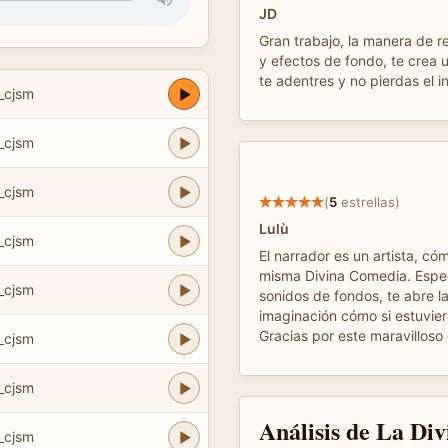
JD
Gran trabajo, la manera de re
y efectos de fondo, te crea
te adentres y no pierdas el in
_cjsm
_cjsm
_cjsm
(
5
estrellas)
Lulù
_cjsm
El narrador es un artista, có
misma Divina Comedia. Espec
_cjsm
sonidos de fondos, te abre l
imaginación cómo si estuviera
Gracias por este maravilloso
_cjsm
_cjsm
Análisis de La Di
_cjsm