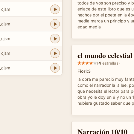
todos de vos son preciso y b
enlace de este libro que es 
_cjsm
hechos por el poeta en la é
media marca un principo y un
_cjsm
edad media
_cjsm
el mundo celestial
_cjsm
(
4
estrellas)
_cjsm
Fiori:3
la obra me pareció muy fant
como el narrador la la lee, 
que necesita el lector para 
obra yo le doy un 9 y no un
hubiera gustado saber que p
Narración 10/10