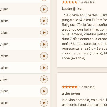
(
5
estrellas)
Lector@_kun
_cjsm
- Se divide en 3 partes: El Inf
purgatorio (4 días) El Paraís
_cjsm
Religiosa (Todo fue un sueño 
alegórico con bellísimas com
_cjsm
mujer amada, criatura perfect
dura 7 días como en la creac
tenía 35 años cuando ocurrió 
_cjsm
representa la razón. - Se apa
inicio: La pantera (Lujuria), E
_cjsm
Loba (avaricia).
_cjsm
_cjsm
(
5
estrellas)
_cjsm
aider joven
la divina comedia, en audio l
_cjsm
excelente tiene una narración