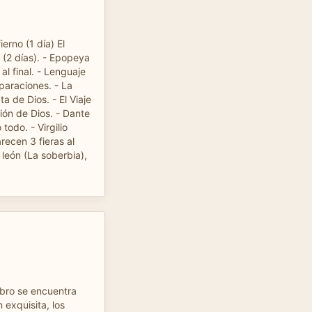
ierno (1 día) El
o (2 días). - Epopeya
al final. - Lenguaje
paraciones. - La
a de Dios. - El Viaje
ión de Dios. - Dante
todo. - Virgilio
recen 3 fieras al
l león (La soberbia),
ibro se encuentra
 exquisita, los