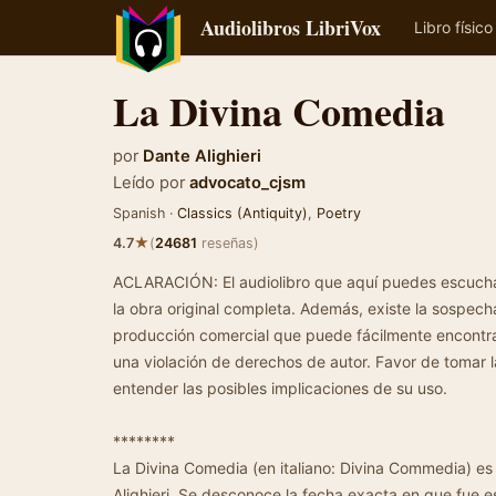
Audiolibros LibriVox
Libro físico
La Divina Comedia
por
Dante Alighieri
Leído por
advocato_cjsm
Spanish ·
Classics (Antiquity)
,
Poetry
★
4.7
(
24681
reseñas)
ACLARACIÓN: El audiolibro que aquí puedes escuc
la obra original completa. Además, existe la sospech
producción comercial que puede fácilmente encontrars
una violación de derechos de autor. Favor de tomar 
entender las posibles implicaciones de su uso.
********
La Divina Comedia (en italiano: Divina Commedia) es
Alighieri. Se desconoce la fecha exacta en que fue e