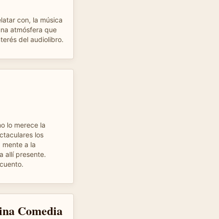
latar con, la música
 una atmósfera que
terés del audiolibro.
mo lo merece la
taculares los
a mente a la
 allí presente.
 cuento.
vina Comedia