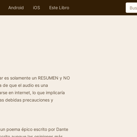
Android
iOS
Este Libro
har es solamente un RESUMEN y NO
a de que el audio es una
e en internet, lo que implicaría
las debidas precauciones y
 un poema épico escrito por Dante
scrito aunque las opiniones más