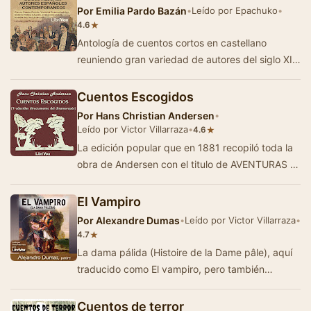
Por
Emilia Pardo Bazán
•
Leído por Epachuko
•
★
4.6
Antología de cuentos cortos en castellano
reuniendo gran variedad de autores del siglo XIX
, algunos tan destacados como Benito P&eac…
Cuentos Escogidos
Por
Hans Christian Andersen
•
Leído por Victor Villarraza
•
★
4.6
La edición popular que en 1881 recopiló toda la
obra de Andersen con el titulo de AVENTURAS E
HISTORIAS, lleva al final unas n…
El Vampiro
Por
Alexandre Dumas
•
Leído por Victor Villarraza
•
★
4.7
La dama pálida (Histoire de la Dame pâle), aquí
traducido como El vampiro, pero también
conocido como La bella va…
Cuentos de terror