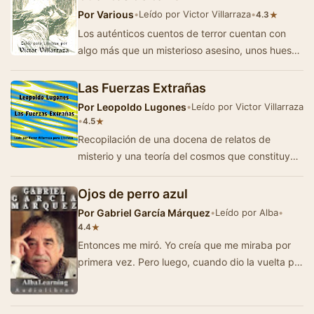
Por
Various
•
Leído por Victor Villarraza
•
★
4.3
Los auténticos cuentos de terror cuentan con
algo más que un misterioso asesino, unos huesos
ensangrentados o unos espectros a…
Las Fuerzas Extrañas
Por
Leopoldo Lugones
•
Leído por Victor Villarraza
•
★
4.5
Recopilación de una docena de relatos de
misterio y una teoría del cosmos que constituyen
un pilar fundamental para el desarro…
Ojos de perro azul
Por
Gabriel García Márquez
•
Leído por Alba
•
★
4.4
Entonces me miró. Yo creía que me miraba por
primera vez. Pero luego, cuando dio la vuelta por
detrás del velador y yo …