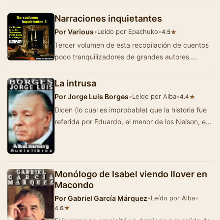
en su tiempo y escritores posteriores a…
Narraciones inquietantes
Por
Various
•
Leído por Epachuko
•
★
4.5
Tercer volumen de esta recopilación de cuentos
poco tranquilizadores de grandes autores.
Conversaciones con fantasmas, resucitados, m…
La intrusa
Por
Jorge Luis Borges
•
Leído por Alba
•
★
4.4
Dicen (lo cual es improbable) que la historia fue
referida por Eduardo, el menor de los Nelson, en
el velorio de Cristian, el mayor, que f…
Monólogo de Isabel viendo llover en
Macondo
Por
Gabriel García Márquez
•
Leído por Alba
•
★
4.6