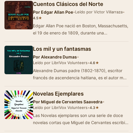
Cuentos Clásicos del Norte
Por
Edgar Allan Poe
•
Leído por Victor Villarraza
•
★
4.5
Edgar Allan Poe nació en Boston, Massachusetts,
el 19 de enero de 1809, durante una
permanencia temporal de sus padres, que eran
acto…
Los mil y un fantasmas
Por
Alexandre Dumas
•
Leído por LibriVox Volunteers
•
★
4.6
Alexandre Dumas padre (1802-1870), escritor
francés de ascendencia haitiana, es el autor más
prolífico de su paí…
Novelas Ejemplares
Por
Miguel de Cervantes Saavedra
•
Leído por LibriVox Volunteers
•
★
4.3
Las Novelas ejemplares son una serie de doce
novelas cortas que Miguel de Cervantes escribió
entre 1590 y 1612. En un principio recib…