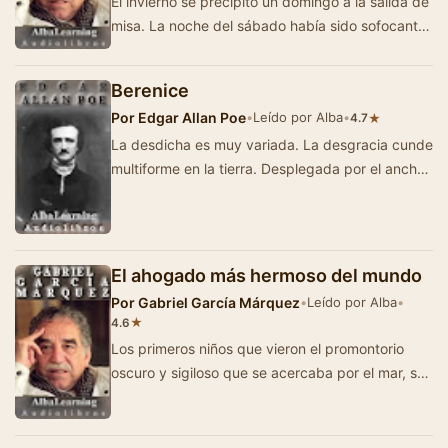
El invierno se precipitó un domingo a la salida de
misa. La noche del sábado había sido sofocante.
Pero aún en l…
Berenice
Por
Edgar Allan Poe
•
Leído por Alba
•
★
4.7
La desdicha es muy variada. La desgracia cunde
multiforme en la tierra. Desplegada por el ancho
horizonte, como el arco iris, sus colores so…
El ahogado más hermoso del mundo
Por
Gabriel García Márquez
•
Leído por Alba
•
★
4.6
Los primeros niños que vieron el promontorio
oscuro y sigiloso que se acercaba por el mar, se
hicieron la ilusión que era un b…