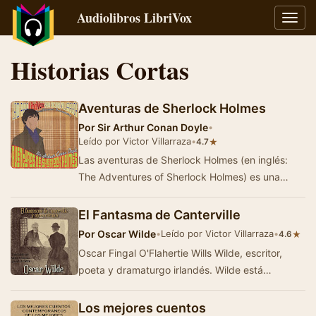
Audiolibros LibriVox
Alter
naveg
Historias Cortas
Aventuras de Sherlock Holmes
Por
Sir Arthur Conan Doyle
•
Leído por Victor Villarraza
•
★
4.7
Las aventuras de Sherlock Holmes (en inglés:
The Adventures of Sherlock Holmes) es una
colección de doce cuentos escritos por …
El Fantasma de Canterville
Por
Oscar Wilde
•
Leído por Victor Villarraza
•
★
4.6
Oscar Fingal O'Flahertie Wills Wilde, escritor,
poeta y dramaturgo irlandés. Wilde está
considerado como uno de los dramaturgo…
Los mejores cuentos