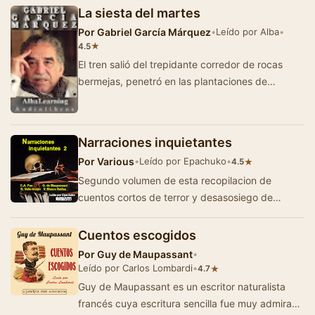
La siesta del martes
Por
Gabriel García Márquez
•
Leído por Alba
•
★
4.5
El tren salió del trepidante corredor de rocas
bermejas, penetró en las plantaciones de
banano, simétricas e intermina…
Narraciones inquietantes
Por
Various
•
Leído por Epachuko
•
★
4.5
Segundo volumen de esta recopilacion de
cuentos cortos de terror y desasosiego de
grandes autores. En esta ocasión mister Poe y
monsi…
Cuentos escogidos
Por
Guy de Maupassant
•
Leído por Carlos Lombardi
•
★
4.7
Guy de Maupassant es un escritor naturalista
francés cuya escritura sencilla fue muy admirada