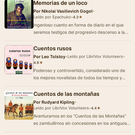
Memorias de un loco
Por
Nikolai Vasilievich Gogol
•
Leído por Epachuko
•
★
4.3
Ingenioso cuento en forma de diario en el que
seremos testigos del progresivo descenso a la
locura de un funcionario ruso. Al principio se p…
Cuentos rusos
Por
Leo Tolstoy
•
Leído por LibriVox Volunteers
•
★
4.6
Poderoso y controvertido, considerado uno de
los mejores novelistas de todos los tiempos y
varias veces candidato al Premio Nobel, Leon
Tols…
Cuentos de las montañas
Por
Rudyard Kipling
•
Leído por LibriVox Volunteers
•
★
4.4
Aventurarnos en los “Cuentos de las Montañas”
es zambullirnos sin concesiones en los antiguos
días de la India durante la domi…