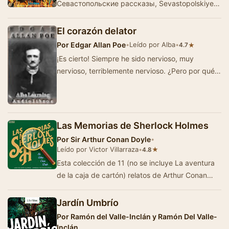
Севастопольские рассказы, Sevastopolskiye
rasskazy) son tres relatos cortos escritos…
El corazón delator
Por
Edgar Allan Poe
•
Leído por Alba
•
★
4.7
¡Es cierto! Siempre he sido nervioso, muy
nervioso, terriblemente nervioso. ¿Pero por qué
afirman ustedes que estoy loco…
Las Memorias de Sherlock Holmes
Por
Sir Arthur Conan Doyle
•
Leído por Victor Villarraza
•
★
4.8
Esta colección de 11 (no se incluye La aventura
de la caja de cartón) relatos de Arthur Conan
Doyle, presenta casos difí…
Jardín Umbrío
Por
Ramón del Valle-Inclán y Ramón Del Valle-
Inclán