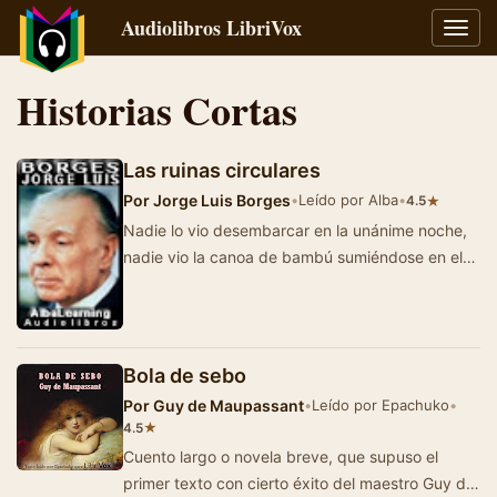
Audiolibros LibriVox
Alter
naveg
Historias Cortas
Las ruinas circulares
Por
Jorge Luis Borges
•
Leído por Alba
•
★
4.5
Nadie lo vio desembarcar en la unánime noche,
nadie vio la canoa de bambú sumiéndose en el
fango sagrado, pero a los po…
Bola de sebo
Por
Guy de Maupassant
•
Leído por Epachuko
•
★
4.5
Cuento largo o novela breve, que supuso el
primer texto con cierto éxito del maestro Guy de