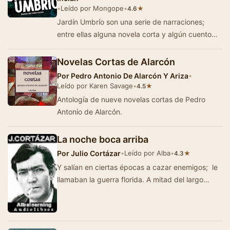
•
Leído por Mongope
•
★
4.6
Jardín Umbrío son una serie de narraciones;
entre ellas alguna novela corta y algún cuento
dramatizado, en los que se a…
Novelas Cortas de Alarcón
Por
Pedro Antonio De Alarcón Y Ariza
•
Leído por Karen Savage
•
★
4.5
Antología de nueve novelas cortas de Pedro
Antonio de Alarcón.
La noche boca arriba
Por
Julio Cortázar
•
Leído por Alba
•
★
4.3
Y salían en ciertas épocas a cazar enemigos; le
llamaban la guerra florida. A mitad del largo
zaguán del ho…