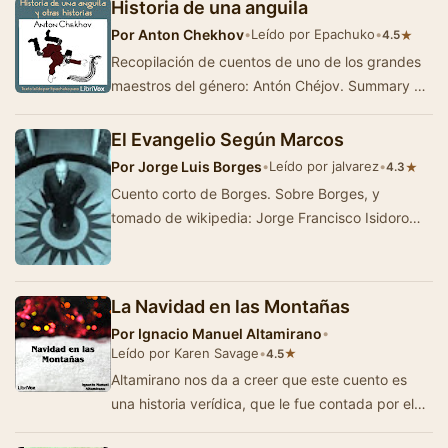
Historia de una anguila
Por
Anton Chekhov
•
Leído por Epachuko
•
★
4.5
Recopilación de cuentos de uno de los grandes
maestros del género: Antón Chéjov. Summary by
Epachuko
El Evangelio Según Marcos
Por
Jorge Luis Borges
•
Leído por jalvarez
•
★
4.3
Cuento corto de Borges. Sobre Borges, y
tomado de wikipedia: Jorge Francisco Isidoro
Luis Borges (Buenos Aires, 24 de agosto de
1899 - Gineb…
La Navidad en las Montañas
Por
Ignacio Manuel Altamirano
•
Leído por Karen Savage
•
★
4.5
Altamirano nos da a creer que este cuento es
una historia verídica, que le fue contada por el
narrador. Es, simplemente, la historia …