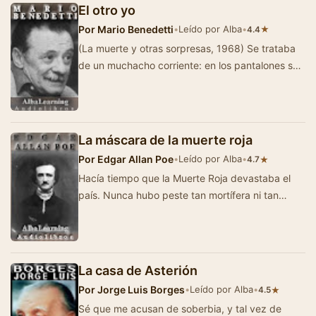
El otro yo
Por
Mario Benedetti
•
Leído por Alba
•
★
4.4
(La muerte y otras sorpresas, 1968) Se trataba
de un muchacho corriente: en los pantalones se
le formaban rodilleras, leía historiet…
La máscara de la muerte roja
Por
Edgar Allan Poe
•
Leído por Alba
•
★
4.7
Hacía tiempo que la Muerte Roja devastaba el
país. Nunca hubo peste tan mortífera ni tan
horrible. La sangre era su emb…
La casa de Asterión
Por
Jorge Luis Borges
•
Leído por Alba
•
★
4.5
Sé que me acusan de soberbia, y tal vez de