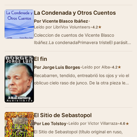
Maupassant. Durante la guerra franco-prus…
La Condenada y Otros Cuentos
Por
Vicente Blasco Ibáñez
•
Leído por LibriVox Volunteers
•
★
4.2
Coleccion de cuentos de Vicente Blasco
Ibáñez.La condenadaPrimavera tristeEl parásito
del trenGolpe dobleEn el mar&iexc…
El fin
Por
Jorge Luis Borges
•
Leído por Alba
•
★
4.2
Recabarren, tendido, entreabrió los ojos y vio el
oblicuo cielo raso de junco. De la otra pieza le
llegaba un rasgueo de guitarra, un…
El Sitio de Sebastopol
Por
Leo Tolstoy
•
Leído por Victor Villarraza
•
★
4.6
El Sitio de Sebastopol (título original en ruso,