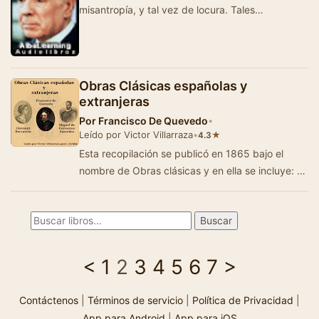
misantropía, y tal vez de locura. Tales
acusaciones (que yo castigaré a su d…
Obras Clásicas españolas y
extranjeras
Por
Francisco De Quevedo
•
Leído por Victor Villarraza
•
★
4.3
Esta recopilación se publicó en 1865 bajo el
nombre de Obras clásicas y en ella se incluye: El
marido engañado d…
<
1
2
3
4
5
6
7
>
Contáctenos
|
Términos de servicio
|
Política de Privacidad
|
App para Android
|
App para iOS