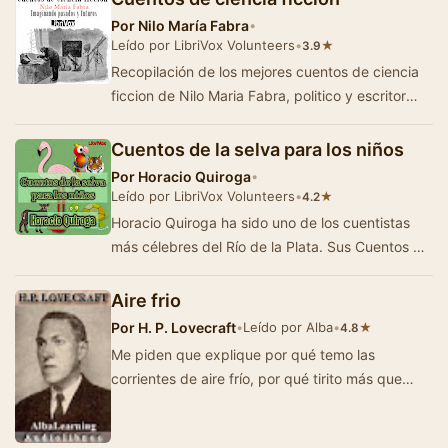
Por
Nilo María Fabra
•
Leído por LibriVox Volunteers
•
★
3.9
Recopilación de los mejores cuentos de ciencia
ficcion de Nilo Maria Fabra, politico y escritor
precursor de género en Espa&nt…
Cuentos de la selva para los niños
Por
Horacio Quiroga
•
Leído por LibriVox Volunteers
•
★
4.2
Horacio Quiroga ha sido uno de los cuentistas
más célebres del Río de la Plata. Sus Cuentos de
la Selva exploran con hu…
Aire frio
Por
H. P. Lovecraft
•
Leído por Alba
•
★
4.8
Me piden que explique por qué temo las
corrientes de aire frío, por qué tirito más que
otros al entrar en una h…