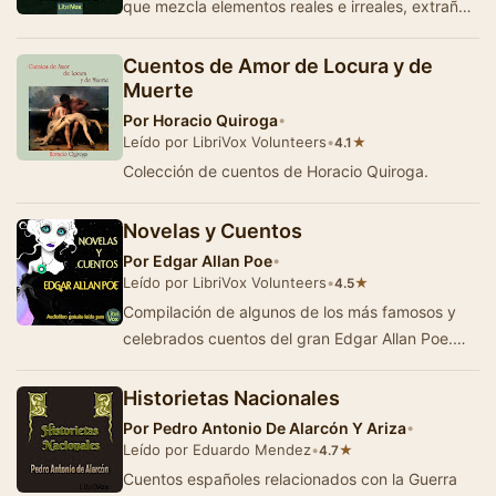
que mezcla elementos reales e irreales, extraños
e inexplicables, c…
Cuentos de Amor de Locura y de
Muerte
Por
Horacio Quiroga
•
Leído por LibriVox Volunteers
•
★
4.1
Colección de cuentos de Horacio Quiroga.
Novelas y Cuentos
Por
Edgar Allan Poe
•
Leído por LibriVox Volunteers
•
★
4.5
Compilación de algunos de los más famosos y
celebrados cuentos del gran Edgar Allan Poe.
Referencia obligada para los amantes …
Historietas Nacionales
Por
Pedro Antonio De Alarcón Y Ariza
•
Leído por Eduardo Mendez
•
★
4.7
Cuentos españoles relacionados con la Guerra