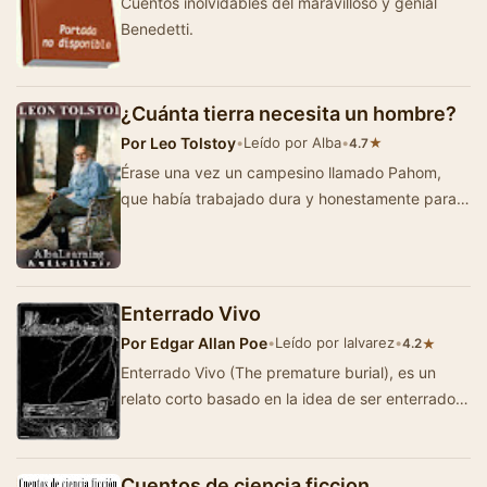
Cuentos inolvidables del maravilloso y genial
Benedetti.
¿Cuánta tierra necesita un hombre?
Por
Leo Tolstoy
•
Leído por Alba
•
★
4.7
Érase una vez un campesino llamado Pahom,
que había trabajado dura y honestamente para
su familia, pero que no tenía t…
Enterrado Vivo
Por
Edgar Allan Poe
•
Leído por lalvarez
•
★
4.2
Enterrado Vivo (The premature burial), es un
relato corto basado en la idea de ser enterrado
con vida. Escrito por Edgar Allan Poe y publica…
Cuentos de ciencia ficcion