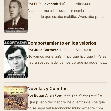
Por
H. P. Lovecraft
•
Leído por Alba
•
★
4.1
Al acercarme a la ciudad sin nombre me di
cuenta de que estaba maldita. Avanzaba por un
valle terrible reseco bajo la luna, y la vi a lo lej…
Comportamiento en los velorios
Por
Julio Cortázar
•
Leído por Alba
•
★
4.5
No vamos por el anís, ni porque hay que ir. Ya se
habrá sospechado: vamos porque no podemos
soportar las formas más sol…
Novelas y Cuentos
Por
Edgar Allan Poe
•
Leído por Mongope
•
★
4.5
¡Qué puedo decir sobre los cuentos de Poe que
no se sepa ya! Reconocido mundialmente como