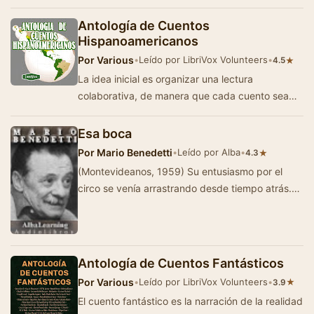
Antología de Cuentos
Hispanoamericanos
Por
Various
•
Leído por LibriVox Volunteers
•
★
4.5
La idea inicial es organizar una lectura
colaborativa, de manera que cada cuento sea
leído por un voluntario originario o que domine …
Esa boca
Por
Mario Benedetti
•
Leído por Alba
•
★
4.3
(Montevideanos, 1959) Su entusiasmo por el
circo se venía arrastrando desde tiempo atrás.
Dos meses, quizá. Pero cuand…
Antología de Cuentos Fantásticos
Por
Various
•
Leído por LibriVox Volunteers
•
★
3.9
El cuento fantástico es la narración de la realidad