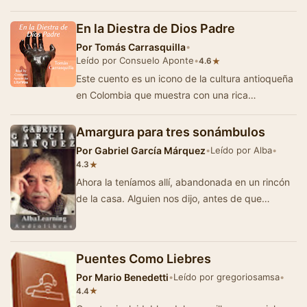
maestro del relato corto y cuentos de…
En la Diestra de Dios Padre
Por
Tomás Carrasquilla
•
Leído por Consuelo Aponte
•
★
4.6
Este cuento es un icono de la cultura antioqueña
en Colombia que muestra con una rica
descripción, en un lenguaje popular y c&…
Amargura para tres sonámbulos
Por
Gabriel García Márquez
•
Leído por Alba
•
★
4.3
Ahora la teníamos allí, abandonada en un rincón
de la casa. Alguien nos dijo, antes de que
trajéramos sus cosas…
Puentes Como Liebres
Por
Mario Benedetti
•
Leído por gregoriosamsa
•
★
4.4