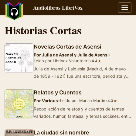
Audiolibros LibriVox
Alter
naveg
Historias Cortas
Novelas Cortas de Asensi
Por
Julia de Asensi y Julia de Asensi
•
Leído por LibriVox Volunteers
•
★
4.4
Julia de Asensi y Laiglesia (Madrid, 4 de mayo
de 1859 - 1921) fue una escritora, periodista y
traductora española. En esta obra se c…
Relatos y Cuentos
Por
Various
•
Leído por Marian Martin
•
★
4.3
Recopilación de relatos y y cuentos de temas
variados: humor, fantasía, y temas sociales, entre
otros. (Resumen: Marian Martin…
La ciudad sin nombre