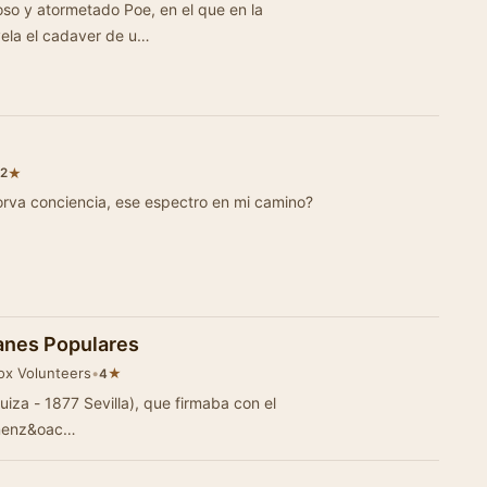
oso y atormetado Poe, en el que en la
ela el cadaver de u…
★
.2
anes Populares
Vox Volunteers
•
★
4
ba con el
omenz&oac…