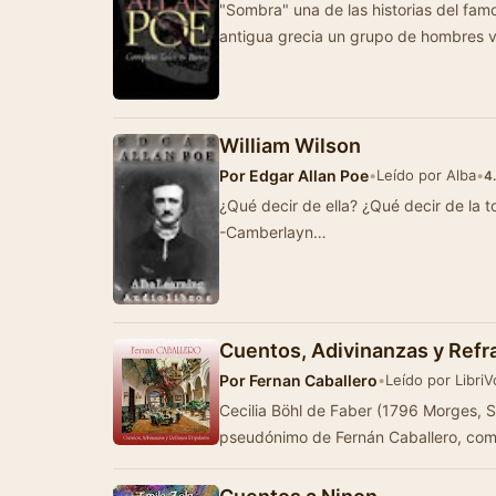
"Sombra" una de las historias del fam
antigua grecia un grupo de hombres v
William Wilson
Por
Edgar Allan Poe
•
Leído por Alba
•
4
¿Qué decir de ella? ¿Qué decir de la torva conciencia, ese espectro en mi camino?
-Camberlayn…
Cuentos, Adivinanzas y Refr
Por
Fernan Caballero
•
Leído por Libri
Cecilia Böhl de Faber (1796 Morges, Suiza - 1877 Sevilla), que firma
pseudónimo de Fernán Caballero, c