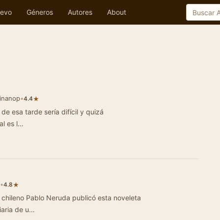
evo
Géneros
Autores
About
vinanop
•
★
4.4
de esa tarde sería difícil y quizá
al es l…
•
★
4.8
chileno Pablo Neruda publicó esta noveleta
iaria de u…