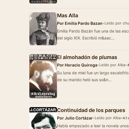
Mas Alla
Por
Emilia Pardo Bazan
•
Leído por ch
Emilia Pardo Bazán fue una de las esc
del siglo XIX. Escribió m&aac…
El almohadón de plumas
Por
Horacio Quiroga
•
Leído por Alba
•
Su luna de miel fue un largo escalofrío. Rubia, angelica
de su marido heló sus so&n…
Continuidad de los parques
Por
Julio Cortázar
•
Leído por Alba
•
4.1
Había empezado a leer la novela unos