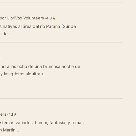
por LibriVox Volunteers
•
★
4.3
nativas al área del río Paraná (Sur de
es de…
★
ocho de una brumosa noche de
noviembre, pisar la acera de cemento y las grietas alquitran…
eers
•
★
4.1
e temas variados: humor, fantasía, y temas
an Martin…