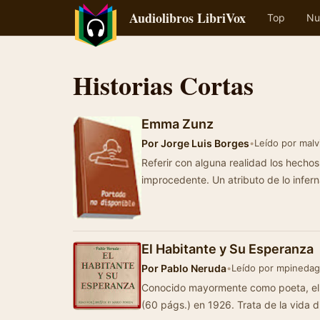
Audiolibros LibriVox
Top
Nu
Historias Cortas
Emma Zunz
Por
Jorge Luis Borges
•
Leído por mal
Referir con alguna realidad los hechos 
improcedente. Un atributo de lo infern
El Habitante y Su Esperanza
Por
Pablo Neruda
•
Leído por mpinedag
Conocido mayormente como poeta, el 
(60 págs.) en 1926. Trata de la vida d