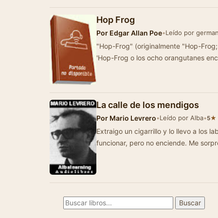
Hop Frog
Por
Edgar Allan Poe
•
Leído por germa
"Hop-Frog" (originalmente "Hop-Frog;
'Hop-Frog o los ocho orangutanes e
La calle de los mendigos
Por
Mario Levrero
•
Leído por Alba
•
★
5
Extraigo un cigarrillo y lo llevo a los labios; acerco el