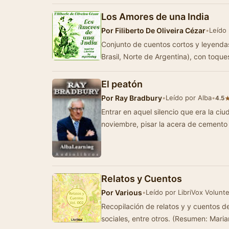
Los Amores de una India
Por
Filiberto De Oliveira Cézar
•
Leído 
Conjunto de cuentos cortos y leyendas 
Brasil, Norte de Argentina), con toqu
El peatón
Por
Ray Bradbury
•
Leído por Alba
•
4.5
Entrar en aquel silencio que era la ciudad a las 
Relatos y Cuentos
Por
Various
•
Leído por LibriVox Volunt
Recopilación de relatos y y cuentos d
sociales, entre otros. (Resumen: Mari