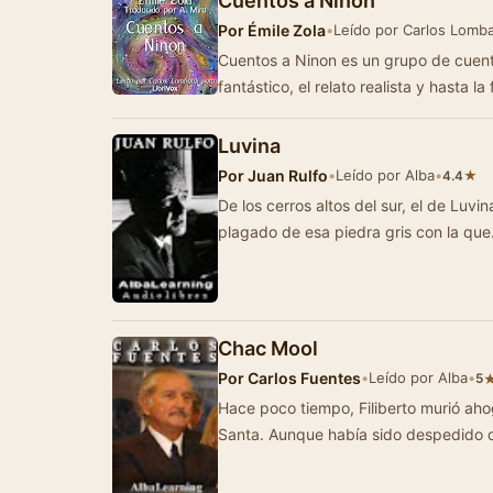
Cuentos a Ninon
Por
Émile Zola
•
Leído por Carlos Lomba
Cuentos a Ninon es un grupo de cuento
fantástico, el relato realista y hasta la
Luvina
Por
Juan Rulfo
•
Leído por Alba
•
★
4.4
De los cerros altos del sur, el de Luvi
plagado de esa piedra gris con la qu
Chac Mool
Por
Carlos Fuentes
•
Leído por Alba
•
5
Hace poco tiempo, Filiberto murió ahogado en Aca
Santa. Aunque había sido despedido