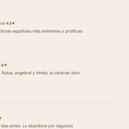
usa
•
★
4.5
ritoras españolas más eminentes y prolificas
★
4.8
l y tímida, el carácter duro
★
 días antes. La abandonó por negocios