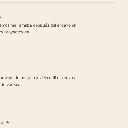
★
 Lemos me llamaba después del ensayo en
los proyectos de …
n gran y viejo edificio cuyos
tado vac&ia…
•
★
4.1