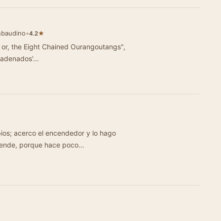
nbaudino
•
★
4.2
 or, the Eight Chained Ourangoutangs",
ncadenados'…
 encendedor y lo hago
funcionar, pero no enciende. Me sorprende, porque hace poco…