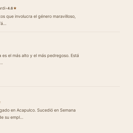
rdi
•
★
4.6
s que involucra el género maravilloso,
 fá…
na es el más alto y el más pedregoso. Está
e…
★
pulco. Sucedió en Semana
 de su empl…