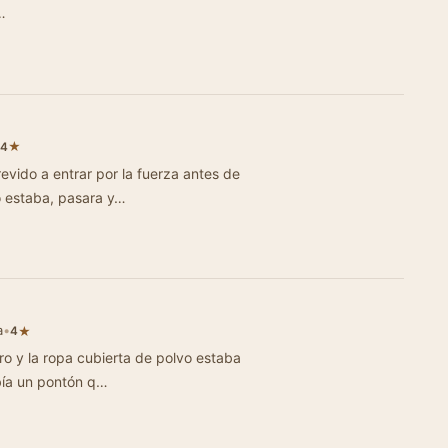
…
★
.4
trevido a entrar por la fuerza antes de
o estaba, pasara y…
a
•
★
4
o y la ropa cubierta de polvo estaba
bía un pontón q…