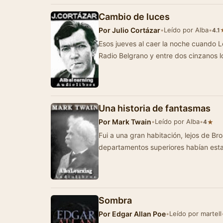
Cambio de luces
Por
Julio Cortázar
•
Leído por Alba
•
4.1
Esos jueves al caer la noche cuando
Radio Belgrano y entre dos cinzanos 
Una historia de fantasmas
Por
Mark Twain
•
Leído por Alba
•
★
4
Fui a una gran habitación, lejos de Broadway, de u
departamentos superiores habían es
Sombra
Por
Edgar Allan Poe
•
Leído por martell