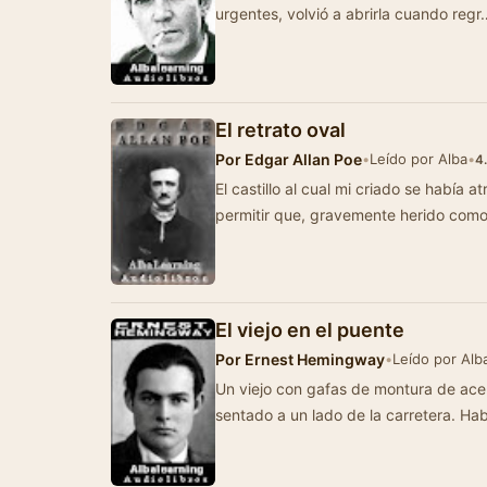
urgentes, volvió a abrirla cuando regr
El retrato oval
Por
Edgar Allan Poe
•
Leído por Alba
•
4
El castillo al cual mi criado se había a
permitir que, gravemente herido com
El viejo en el puente
Por
Ernest Hemingway
•
Leído por Alb
Un viejo con gafas de montura de acer
sentado a un lado de la carretera. Ha