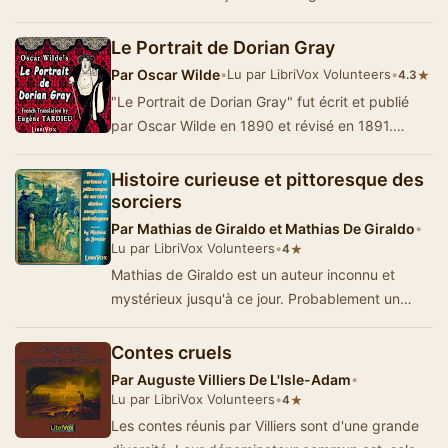
pour fratricide.Un ouvrage ple…
Le Portrait de Dorian Gray
Par
Oscar Wilde
•
Lu par LibriVox Volunteers
•
★
4.3
"Le Portrait de Dorian Gray" fut écrit et publié
par Oscar Wilde en 1890 et révisé en 1891.
Touchant d…
Histoire curieuse et pittoresque des
sorciers
Par
Mathias de Giraldo et Mathias De Giraldo
•
Lu par LibriVox Volunteers
•
★
4
Mathias de Giraldo est un auteur inconnu et
mystérieux jusqu'à ce jour. Probablement un
surnom d'un ou de plusieurs auteurs, M…
Contes cruels
Par
Auguste Villiers De L'Isle-Adam
•
Lu par LibriVox Volunteers
•
★
4
Les contes réunis par Villiers sont d'une grande