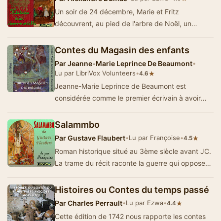
Un soir de 24 décembre, Marie et Fritz
découvrent, au pied de l'arbre de Noël, un
charmant petit bonhomme difforme casseu…
Contes du Magasin des enfants
Par
Jeanne-Marie Leprince De Beaumont
•
Lu par LibriVox Volunteers
•
★
4.6
Jeanne-Marie Leprince de Beaumont est
considérée comme le premier écrivain à avoir
volontairement adopté …
Salammbo
Par
Gustave Flaubert
•
Lu par Françoise
•
★
4.5
Roman historique situé au 3ème siècle avant JC.
La trame du récit raconte la guerre qui oppose
Carthage aux merc…
Histoires ou Contes du temps passé
Par
Charles Perrault
•
Lu par Ezwa
•
★
4.4
Cette édition de 1742 nous rapporte les contes