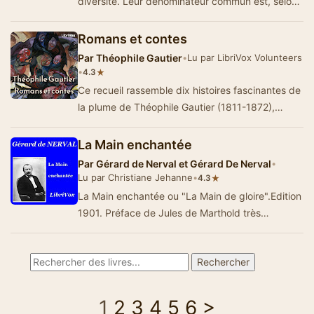
diversité. Leur dénominateur commun est, selon
l'auteur, la cruaut&eac…
Romans et contes
Par
Théophile Gautier
•
Lu par LibriVox Volunteers
•
★
4.3
Ce recueil rassemble dix histoires fascinantes de
la plume de Théophile Gautier (1811-1872),
touchant le surnaturel, les hallucinatio…
La Main enchantée
Par
Gérard de Nerval et Gérard De Nerval
•
Lu par Christiane Jehanne
•
★
4.3
La Main enchantée ou "La Main de gloire".Edition
1901. Préface de Jules de Marthold très
intéressante.…
1
2
3
4
5
6
>