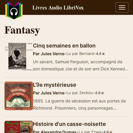
Livres Audio LibriVox
Bascu
la
navig
Fantasy
Cinq semaines en ballon
Par
Jules Verne
•
Lu par Bernard
•
★
4.6
Un savant, Samuel Ferguson, accompagné de
son domestique Joe et de son ami Dick Kennedy
entreprend de traverser le continent africain…
L'île mystérieuse
Par
Jules Verne
•
Lu par Zeckou
•
★
4.9
1865. La guerre de sécession est aux portes de
Richmond. Prisonniers, cinq personnages
dérobent un ballon pour fuir la captivi…
Histoire d'un casse-noisette
Par
Alexandre Dumas
•
Lu par Ezwa
•
★
4.6