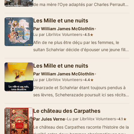
de ma mère l'Oye adaptés par Charles Perrault
et agrémenté…
Les Mille et une nuits
Par
William James McGlothlin
•
Lu par LibriVox Volunteers
•
★
4.5
Afin de ne plus être déçu par les femmes, le
sultan Schahriar décide d'épouser une jeune fille
chaque jour…
Les Mille et une nuits
Par
William James McGlothlin
•
Lu par LibriVox Volunteers
•
★
4.4
Dinarzade et Schahriar étant toujours pendus à
ses lèvres, Scheherazade poursuit ici ses récits
captivants, prol…
Le château des Carpathes
Par
Jules Verne
•
Lu par LibriVox Volunteers
•
★
4.1
Le château des Carpathes raconte l'histoire de la