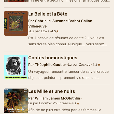
rivalité entre deux hommes charismatiques pour
une jeune cantatrice italienne…
La Belle et la Bête
Par
Gabrielle-Suzanne Barbot Gallon
Villeneuve
•
Lu par Ezwa
•
★
4.5
Est-il besoin de résumer ce conte ? Il vous est
sans doute bien connu. Quoique... Vous serez
peut-être surpris de découv…
Contes humoristiques
Par
Théophile Gautier
•
Lu par Zeckou
•
★
4.3
Un voyageur rencontre l’amour de sa vie lorsque
objets et peintures prennent vie dans une
chambre d’hôtes.L’âme d’une maison vit…
Les Mille et une nuits
Par
William James McGlothlin
•
Lu par LibriVox Volunteers
•
★
4.2
Afin de ne plus être déçu par les femmes, le