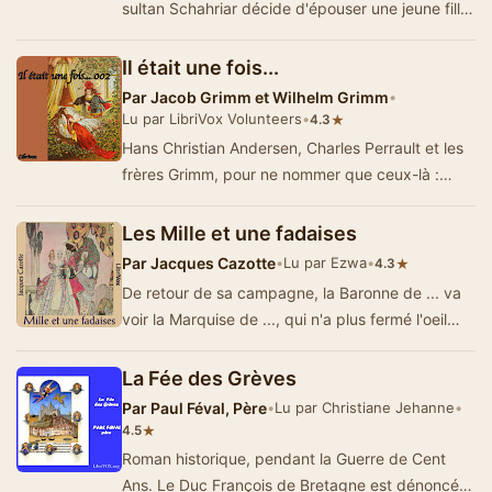
sultan Schahriar décide d'épouser une jeune fille
chaque jour…
Il était une fois...
Par
Jacob Grimm et Wilhelm Grimm
•
Lu par LibriVox Volunteers
•
★
4.3
Hans Christian Andersen, Charles Perrault et les
frères Grimm, pour ne nommer que ceux-là :
autant d’auteurs d’exception dont …
Les Mille et une fadaises
Par
Jacques Cazotte
•
Lu par Ezwa
•
★
4.3
De retour de sa campagne, la Baronne de ... va
voir la Marquise de ..., qui n'a plus fermé l'oeil
depuis quinze jours. Qu'est-ce qui …
La Fée des Grèves
Par
Paul Féval, Père
•
Lu par Christiane Jehanne
•
★
4.5
Roman historique, pendant la Guerre de Cent
Ans. Le Duc François de Bretagne est dénoncé