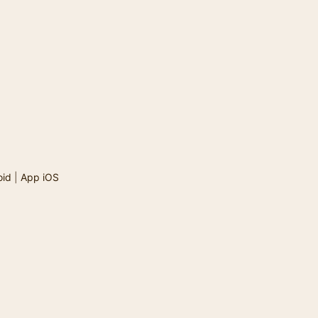
oid
|
App iOS