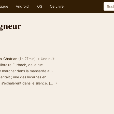
sique
Android
iOS
Ce Livre
igneur
n-Chatrian
(1h 27min). « Une nuit
ibraire Furbach, de la rue
re marcher dans la mansarde au-
mentait ; une des lucarnes en
s'exhalèrent dans le silence. [...] »