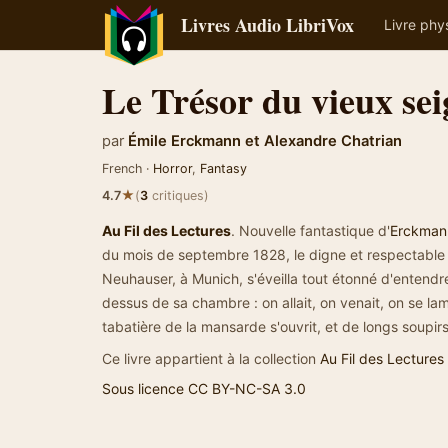
Livres Audio LibriVox
Livre phy
Le Trésor du vieux se
par
Émile Erckmann et Alexandre Chatrian
French ·
Horror
,
Fantasy
★
4.7
(
3
critiques)
Au Fil des Lectures
. Nouvelle fantastique d'
Erckman
du mois de septembre 1828, le digne et respectable l
Neuhauser, à Munich, s'éveilla tout étonné d'entend
dessus de sa chambre : on allait, on venait, on se la
tabatière de la mansarde s'ouvrit, et de longs soupirs 
Ce livre appartient à la collection
Au Fil des Lectures
Sous licence CC BY-NC-SA 3.0