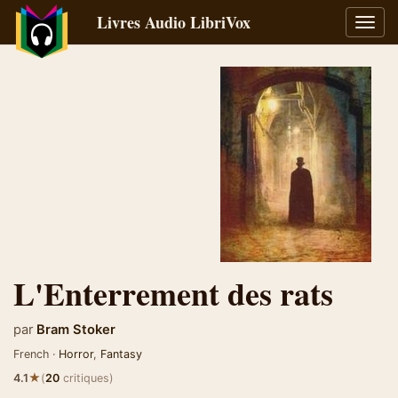
Livres Audio LibriVox
Bascu
la
navig
L'Enterrement des rats
par
Bram Stoker
French ·
Horror
,
Fantasy
★
4.1
(
20
critiques)