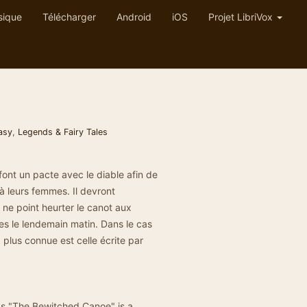
sique
Télécharger
Android
iOS
Projet LibriVox
asy
,
Legends & Fairy Tales
 font un pacte avec le diable afin de
 à leurs femmes. Il devront
ne point heurter le canot aux
res le lendemain matin. Dans le cas
 plus connue est celle écrite par
as "The Bewitched Canoe" is a