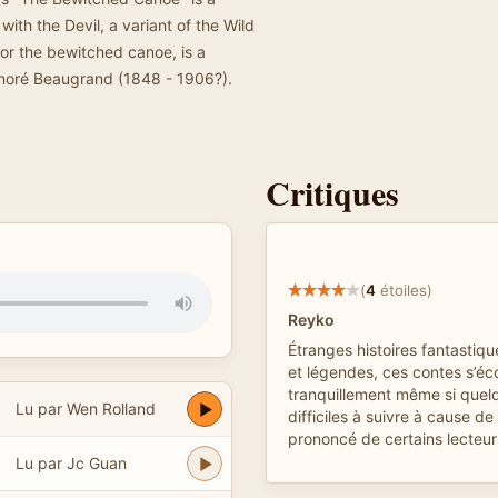
th the Devil, a variant of the Wild
 or the bewitched canoe, is a
onoré Beaugrand (1848 - 1906?).
Critiques
(
4
étoiles)
Reyko
Étranges histoires fantastiq
et légendes, ces contes s’éc
tranquillement même si quel
Lu par Wen Rolland
difficiles à suivre à cause de 
prononcé de certains lecteur
Lu par Jc Guan