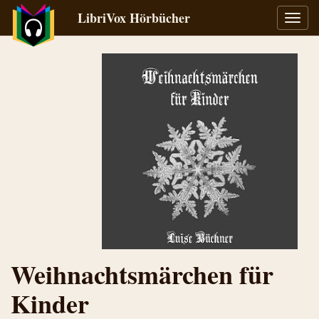
LibriVox Hörbücher
Navig
umsch
Weihnachtsmärchen für
Kinder