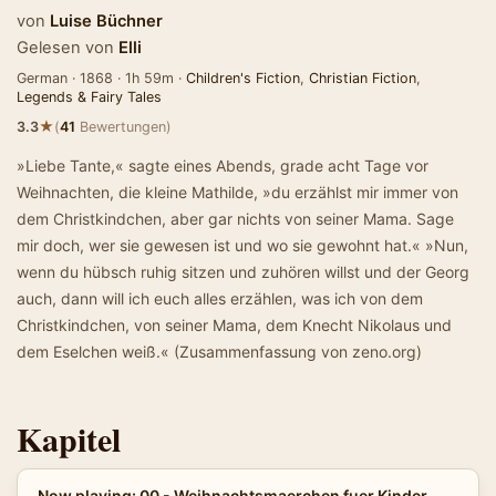
von
Luise Büchner
Gelesen von
Elli
German · 1868 · 1h 59m ·
Children's Fiction
,
Christian Fiction
,
Legends & Fairy Tales
★
3.3
(
41
Bewertungen)
»Liebe Tante,« sagte eines Abends, grade acht Tage vor
Weihnachten, die kleine Mathilde, »du erzählst mir immer von
dem Christkindchen, aber gar nichts von seiner Mama. Sage
mir doch, wer sie gewesen ist und wo sie gewohnt hat.« »Nun,
wenn du hübsch ruhig sitzen und zuhören willst und der Georg
auch, dann will ich euch alles erzählen, was ich von dem
Christkindchen, von seiner Mama, dem Knecht Nikolaus und
dem Eselchen weiß.« (Zusammenfassung von zeno.org)
Kapitel
Now playing: 00 - Weihnachtsmaerchen fuer Kinder