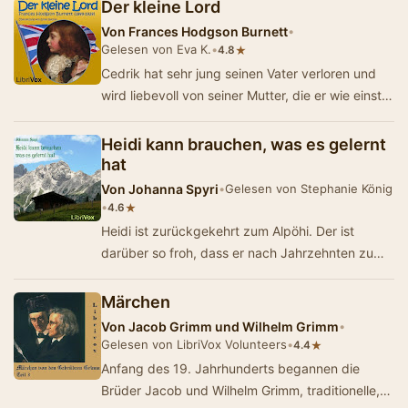
Der kleine Lord
Von
Frances Hodgson Burnett
•
Gelesen von Eva K.
•
★
4.8
Cedrik hat sehr jung seinen Vater verloren und
wird liebevoll von seiner Mutter, die er wie einst
Papa "Herzlieb" nennt, aufgezoge…
Heidi kann brauchen, was es gelernt
hat
Von
Johanna Spyri
•
Gelesen von Stephanie König
•
★
4.6
Heidi ist zurückgekehrt zum Alpöhi. Der ist
darüber so froh, dass er nach Jahrzehnten zum
ersten Mal wieder die Kirche im D&o…
Märchen
Von
Jacob Grimm und Wilhelm Grimm
•
Gelesen von LibriVox Volunteers
•
★
4.4
Anfang des 19. Jahrhunderts begannen die
Brüder Jacob und Wilhelm Grimm, traditionelle,