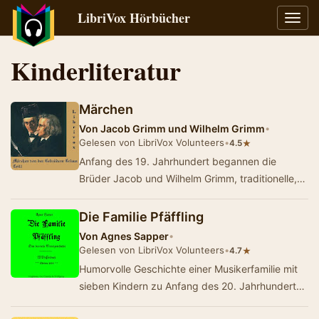
LibriVox Hörbücher
Navig
umsch
Kinderliteratur
Märchen
Von
Jacob Grimm und Wilhelm Grimm
•
Gelesen von LibriVox Volunteers
•
★
4.5
Anfang des 19. Jahrhundert begannen die
Brüder Jacob und Wilhelm Grimm, traditionelle,
bisher vor allem mündlich weitergegebene Er…
Die Familie Pfäffling
Von
Agnes Sapper
•
Gelesen von LibriVox Volunteers
•
★
4.7
Humorvolle Geschichte einer Musikerfamilie mit
sieben Kindern zu Anfang des 20. Jahrhunderts
(Summary by Wolfgang)