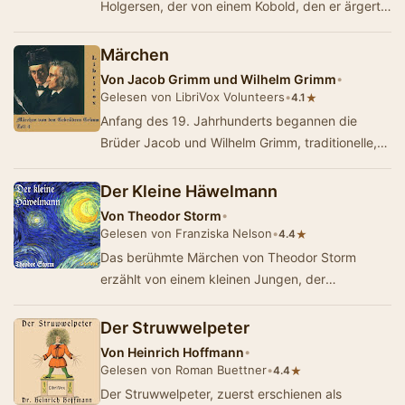
Holgersen, der von einem Kobold, den er ärgert,
selbst auf Koboldgröße ge…
Märchen
Von
Jacob Grimm und Wilhelm Grimm
•
Gelesen von LibriVox Volunteers
•
★
4.1
Anfang des 19. Jahrhunderts begannen die
Brüder Jacob und Wilhelm Grimm, traditionelle,
bisher vor allem mündlich weitergegebene E…
Der Kleine Häwelmann
Von
Theodor Storm
•
Gelesen von Franziska Nelson
•
★
4.4
Das berühmte Märchen von Theodor Storm
erzählt von einem kleinen Jungen, der
Häwelmann hieß. Häwelmann schlie…
Der Struwwelpeter
Von
Heinrich Hoffmann
•
Gelesen von Roman Buettner
•
★
4.4
Der Struwwelpeter, zuerst erschienen als