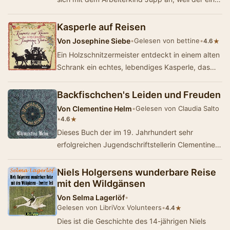
ganz besondere Großmutter hat - eine G…
Kasperle auf Reisen
Von
Josephine Siebe
•
Gelesen von bettine
•
★
4.6
Ein Holzschnitzermeister entdeckt in einem alten
Schrank ein echtes, lebendiges Kasperle, das
fortan bei ihm und seiner Familie lebt, alle z…
Backfischchen's Leiden und Freuden
Von
Clementine Helm
•
Gelesen von Claudia Salto
•
★
4.6
Dieses Buch der im 19. Jahrhundert sehr
erfolgreichen Jugendschriftstellerin Clementine
Helm erzählt auf liebevolle Weise die Geschicht…
Niels Holgersens wunderbare Reise
mit den Wildgänsen
Von
Selma Lagerlöf
•
Gelesen von LibriVox Volunteers
•
★
4.4
Dies ist die Geschichte des 14-jährigen Niels