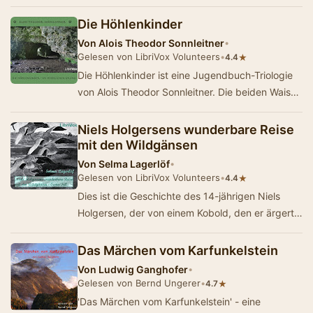
bisher vor allem mündlich weitergegebene E…
Die Höhlenkinder
Von
Alois Theodor Sonnleitner
•
Gelesen von LibriVox Volunteers
•
★
4.4
Die Höhlenkinder ist eine Jugendbuch-Triologie
von Alois Theodor Sonnleitner. Die beiden Waisen
Eva und Peter werden in einem entlegene…
Niels Holgersens wunderbare Reise
mit den Wildgänsen
Von
Selma Lagerlöf
•
Gelesen von LibriVox Volunteers
•
★
4.4
Dies ist die Geschichte des 14-jährigen Niels
Holgersen, der von einem Kobold, den er ärgert,
selbst auf Koboldgröße ge…
Das Märchen vom Karfunkelstein
Von
Ludwig Ganghofer
•
Gelesen von Bernd Ungerer
•
★
4.7
'Das Märchen vom Karfunkelstein' - eine