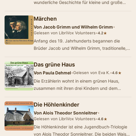
wunderliche Geschichte für kleine und große
Kinder - Summary by Ludwig Ganghofer
Märchen
Von
Jacob Grimm und Wilhelm Grimm
•
Gelesen von LibriVox Volunteers
•
★
4.2
Anfang des 19. Jahrhunderts begannen die
Brüder Jacob und Wilhelm Grimm, traditionelle,
bisher vor allem mündlich weitergegebene E…
Das grüne Haus
Von
Paula Dehmel
•
Gelesen von Eva K.
•
★
4.6
Die Erzählerin wohnt in einem grünen Haus,
zusammen mit ihren drei Kindern und dem
Dackel Dido. In ihrem Garten steht ein
besonder…
Die Höhlenkinder
Von
Alois Theodor Sonnleitner
•
Gelesen von LibriVox Volunteers
•
★
4.6
Die Höhlenkinder ist eine Jugendbuch-Triologie
von Alois Theodor Sonnleitner. Die beiden Waisen