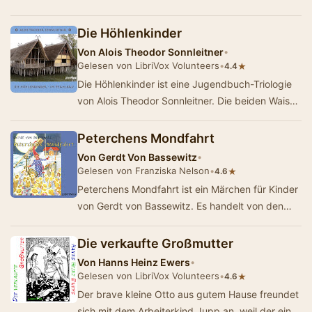
Eva und Peter werden in einem entlegene…
Die Höhlenkinder
Von
Alois Theodor Sonnleitner
•
Gelesen von LibriVox Volunteers
•
★
4.4
Die Höhlenkinder ist eine Jugendbuch-Triologie
von Alois Theodor Sonnleitner. Die beiden Waisen
Eva und Peter werden in einem entlegene…
Peterchens Mondfahrt
Von
Gerdt Von Bassewitz
•
Gelesen von Franziska Nelson
•
★
4.6
Peterchens Mondfahrt ist ein Märchen für Kinder
von Gerdt von Bassewitz. Es handelt von den
Abenteuern des Maikäfers Herr Sum…
Die verkaufte Großmutter
Von
Hanns Heinz Ewers
•
Gelesen von LibriVox Volunteers
•
★
4.6
Der brave kleine Otto aus gutem Hause freundet
sich mit dem Arbeiterkind Jupp an, weil der eine