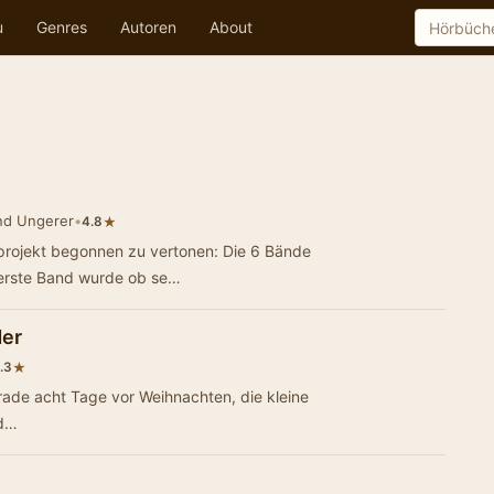
u
Genres
Autoren
About
nd Ungerer
•
★
4.8
rojekt begonnen zu vertonen: Die 6 Bände
 erste Band wurde ob se…
der
★
.3
rade acht Tage vor Weihnachten, die kleine
 d…