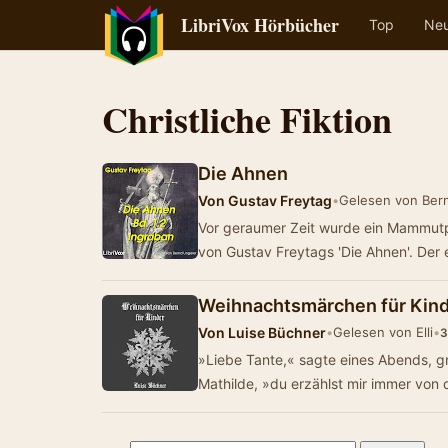
LibriVox Hörbücher
Top
Ne
Christliche Fiktion
Die Ahnen
Von
Gustav Freytag
•
Gelesen von Ber
Vor geraumer Zeit wurde ein Mammutp
von Gustav Freytags 'Die Ahnen'. Der
Weihnachtsmärchen für Kin
Von
Luise Büchner
•
Gelesen von Elli
•
3
»Liebe Tante,« sagte eines Abends, g
Mathilde, »du erzählst mir immer von