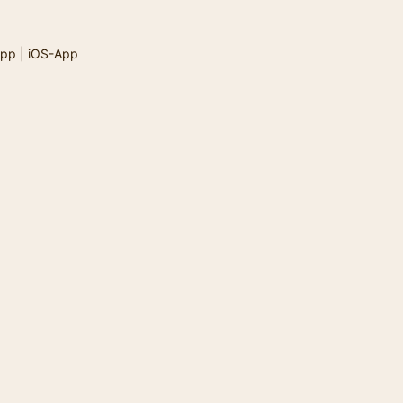
App
|
iOS-App