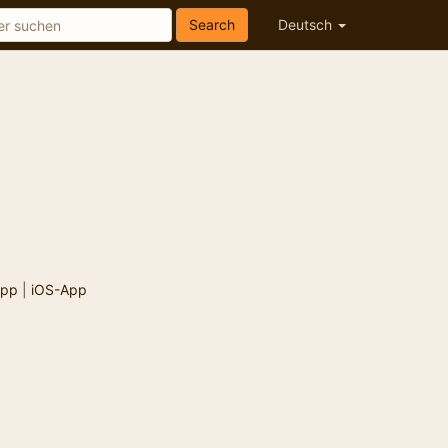
Search
Deutsch
App
|
iOS-App