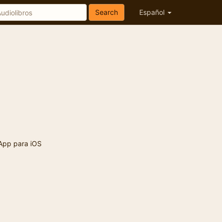
Search
Español
App para iOS