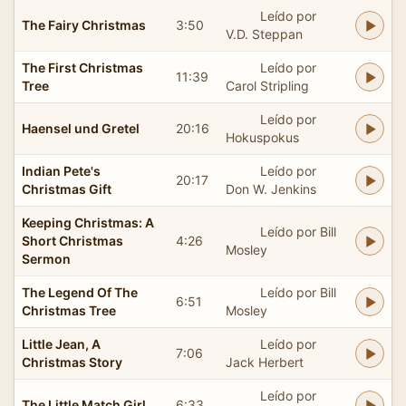
Leído por
The Fairy Christmas
3:50
V.D. Steppan
The First Christmas
Leído por
11:39
Tree
Carol Stripling
Leído por
Haensel und Gretel
20:16
Hokuspokus
Indian Pete's
Leído por
20:17
Christmas Gift
Don W. Jenkins
Keeping Christmas: A
Leído por Bill
Short Christmas
4:26
Mosley
Sermon
The Legend Of The
Leído por Bill
6:51
Christmas Tree
Mosley
Little Jean, A
Leído por
7:06
Christmas Story
Jack Herbert
Leído por
The Little Match Girl
6:33