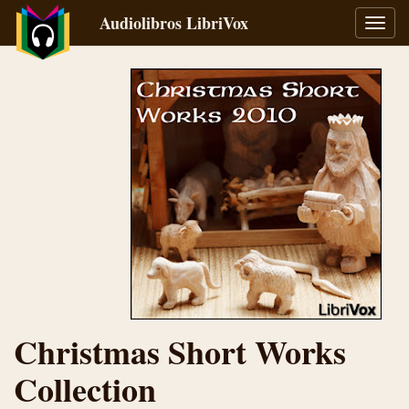
Audiolibros LibriVox
Alter
naveg
Christmas Short Works
Collection