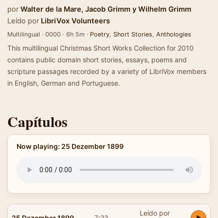
por
Walter de la Mare
,
Jacob Grimm
y
Wilhelm Grimm
Leído por
LibriVox Volunteers
Multilingual · 0000 · 6h 5m ·
Poetry
,
Short Stories
,
Anthologies
This multilingual Christmas Short Works Collection for 2010
contains public domain short stories, essays, poems and
scripture passages recorded by a variety of LibriVox members
in English, German and Portuguese.
Capítulos
Now playing: 25 Dezember 1899
Leído por
25 Dezember 1899
7:23