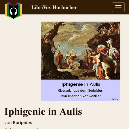
LibriVox Hörbücher
Navig
umsch
Iphigenie in Aulis
von
Euripides