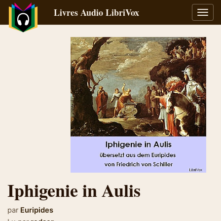
Livres Audio LibriVox
Bascu
la
navig
Iphigenie in Aulis
par
Euripides