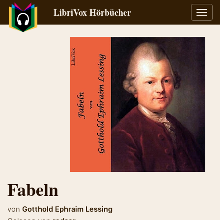
LibriVox Hörbücher
Navig
umsch
Fabeln
von
Gotthold Ephraim Lessing