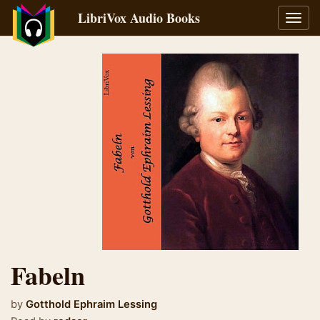
LibriVox Audio Books
Toggl
navig
Fabeln
by
Gotthold Ephraim Lessing