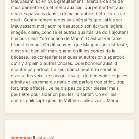
Maupasant. Et en plus gratuitement ! Merci à ce site de
nous permettre ça et merci aux lois qui permettent aux
oeuvres passées dans le domaine public d être libres de
droit. Contrairement à des avis négatifs que j ai lus sur
Maupassant moi j admire beaucoup son écriture légère,
imagée, claire, concise et autres qualités. Je dois ajouter l
humour. Lisez "ce cochon de Morin". C est un véritable
bijou d humour. On dit souvent que Maupassant est triste,
c est vrai bien sûr mais quand on lit les contes de la
bécasse, les contes fantastiques et autres on s aperçoit
qu' il y a plein d autres choses. Quel bonheur aussi d
écouter ça partout. Le seul bémol peut être serait au
niveau des voix. Je sais qu' il s agit de bénévoles et je les
admire et les remercie mais c est parfois trop strict, trop
fort, trop affecté . Je ne dis pas ça pour blesser mais
peut être pour aider un peu les "disants". Un ex : les
contes philosophiques de Voltaire ...allez voir ...Merci
(
5
estrellas)