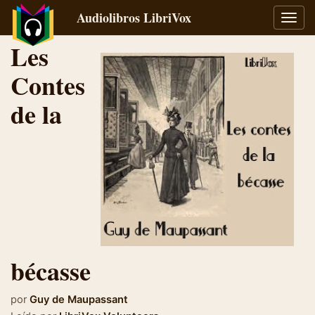
Audiolibros LibriVox
Alter
naveg
Les
Contes
de la
bécasse
por
Guy de Maupassant