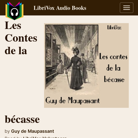
LibriVox Audio Books
Toggl
navig
Les
Contes
de la
bécasse
by
Guy de Maupassant