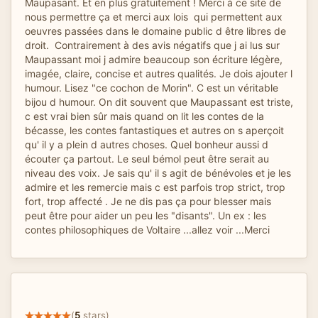
Maupasant. Et en plus gratuitement ! Merci à ce site de
nous permettre ça et merci aux lois qui permettent aux
oeuvres passées dans le domaine public d être libres de
droit. Contrairement à des avis négatifs que j ai lus sur
Maupassant moi j admire beaucoup son écriture légère,
imagée, claire, concise et autres qualités. Je dois ajouter l
humour. Lisez "ce cochon de Morin". C est un véritable
bijou d humour. On dit souvent que Maupassant est triste,
c est vrai bien sûr mais quand on lit les contes de la
bécasse, les contes fantastiques et autres on s aperçoit
qu' il y a plein d autres choses. Quel bonheur aussi d
écouter ça partout. Le seul bémol peut être serait au
niveau des voix. Je sais qu' il s agit de bénévoles et je les
admire et les remercie mais c est parfois trop strict, trop
fort, trop affecté . Je ne dis pas ça pour blesser mais
peut être pour aider un peu les "disants". Un ex : les
contes philosophiques de Voltaire ...allez voir ...Merci
(
5
stars)