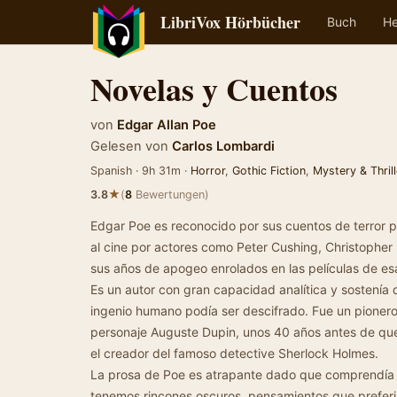
LibriVox Hörbücher
Buch
He
Novelas y Cuentos
von
Edgar Allan Poe
Gelesen von
Carlos Lombardi
Spanish · 9h 31m ·
Horror
,
Gothic Fiction
,
Mystery & Thrill
★
3.8
(
8
Bewertungen)
Edgar Poe es reconocido por sus cuentos de terror pu
al cine por actores como Peter Cushing, Christopher
sus años de apogeo enrolados en las películas de esa
Es un autor con gran capacidad analítica y sostenía 
ingenio humano podía ser descifrado. Fue un pioner
personaje Auguste Dupin, unos 40 años antes de que
el creador del famoso detective Sherlock Holmes.
La prosa de Poe es atrapante dado que comprendía 
tenemos rincones oscuros, pensamientos que prefer