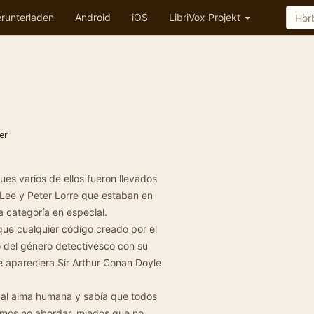
runterladen
Android
iOS
LibriVox Projekt
er
es varios de ellos fueron llevados
 Lee y Peter Lorre que estaban en
 categoría en especial.
que cualquier código creado por el
o del género detectivesco con su
 apareciera Sir Arthur Conan Doyle
al alma humana y sabía que todos
imos no abordar, miedos que no