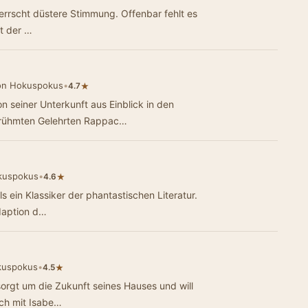
üstere Stimmung. Offenbar fehlt es
t der …
on Hokuspokus
•
★
4.7
n seiner Unterkunft aus Einblick in den
erühmten Gelehrten Rappac…
kuspokus
•
★
4.6
s ein Klassiker der phantastischen Literatur.
Adaption d…
kuspokus
•
★
4.5
sorgt um die Zukunft seines Hauses und will
ich mit Isabe…