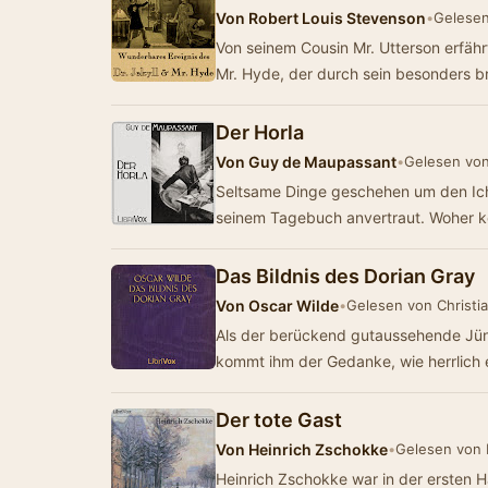
Von
Robert Louis Stevenson
•
Gelese
Von seinem Cousin Mr. Utterson erfähr
Mr. Hyde, der durch sein besonders b
Der Horla
Von
Guy de Maupassant
•
Gelesen vo
Seltsame Dinge geschehen um den Ich
seinem Tagebuch anvertraut. Woher 
Das Bildnis des Dorian Gray
Von
Oscar Wilde
•
Gelesen von Christia
Als der berückend gutaussehende Jüng
kommt ihm der Gedanke, wie herrlich
Der tote Gast
Von
Heinrich Zschokke
•
Gelesen von
Heinrich Zschokke war in der ersten H