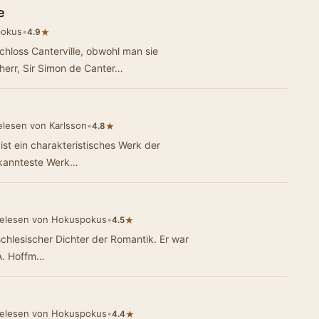
e
pokus
•
★
4.9
chloss Canterville, obwohl man sie
herr, Sir Simon de Canter…
lesen von Karlsson
•
★
4.8
st ein charakteristisches Werk der
kannteste Werk…
elesen von Hokuspokus
•
★
4.5
 A. Hoffm…
elesen von Hokuspokus
•
★
4.4