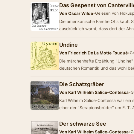
Das Gespenst von Cantervill
Von
Oscar Wilde
•
Gelesen von Hokus
Die amerikanische Familie Otis kauft S
ausdrücklich warnt, dass dort der Ahn
Undine
Von
Friedrich De La Motte Fouqué
•
Ge
Die märchenhafte Erzählung "Undine" i
deutschen Romantik und das wohl be
Die Schatzgräber
Von
Karl Wilhelm Salice-Contessa
•
G
Karl Wilhelm Salice-Contessa war ein schlesischer Dichter der Romantik. Er war
einer der "Serapionsbrüder" um E. T.
Der schwarze See
Von
Karl Wilhelm Salice-Contessa
•
G