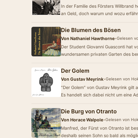
In der Familie des Försters Willbrand herrscht d
an Geld, doch warum und wozu erfähr
Die Blumen des Bösen
Von
Nathaniel Hawthorne
•
Gelesen v
Der Student Giovanni Guasconti hat vo
wundersamen privaten Garten des b
Der Golem
Von
Gustav Meyrink
•
Gelesen von Ho
"Der Golem" von Gustav Meyrink gilt al
Es handelt sich dabei nicht um eine 
Die Burg von Otranto
Von
Horace Walpole
•
Gelesen von Ho
Manfred, der Fürst von Otranto ist be
deshalb seinen Sohn so bald als mögl