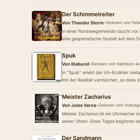
Der Schimmelreiter
Von
Theodor Storm
•
Gelesen von Feli
In einer Nordseegemeinde taucht vor
eine gespenstische Gestalt auf dem De
Spuk
Von
Klabund
•
Gelesen von Karlsson
•
4.
In "Spuk" erlebt der Ich-Erzähler met
mit der Realität vermischen, so dass 
Meister Zacharius
Von
Jules Verne
•
Gelesen von Hokusp
Meister Zacharius ist ein Uhrmacher i
seiner Uhren. Eines Tages beginnen s
Der Sandmann