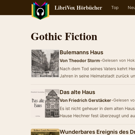
LibriVox Hörbücher
Top
Ne
Gothic Fiction
Bulemanns Haus
Von
Theodor Storm
•
Gelesen von Ho
Nach dem Tod seines Vaters kehrt He
Jahren in seine Heimatstadt zurück u
Das alte Haus
Von
Friedrich Gerstäcker
•
Gelesen vo
Es ist nicht geheuer in dem alten Hau
Hause Hechner fest überzeugt und a
Wunderbares Ereignis des Dr