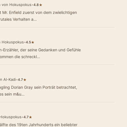
n von Hokuspokus
•
★
4.8
t Mr. Enfield zuerst von dem zwielichtigen
rutales Verhalten a…
n Hokuspokus
•
★
4.5
-Erzähler, der seine Gedanken und Gefühle
kommen die schreckl…
n Al-Kadi
•
★
4.7
ling Dorian Gray sein Porträt betrachtet,
 es sein m&u…
 Hokuspokus
•
★
4.7
älfte des 19ten Jahrhunderts ein beliebter