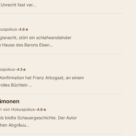
u Unrecht fast ver…
kuspokus
•
★
4.6
gisnacht, stört ein schlafwandelnder
im Hause des Barons Elsen…
uspokus
•
★
4.5
Konfirmation hat Franz Arbogast, an einem
olles Büchlein …
Dämonen
n von Hokuspokus
•
★
4.6
ls bloße Schauergeschichte. Der Autor
ichen Abgr&uu…