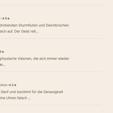
x
•
★
4.5
 drohenden Sturmfluten und Deichbrüchen
ich auf. Der Geist reit…
★
5
aphysische Visionen, die sich immer wieder
die…
okus
•
★
4.3
n Genf und berühmt für die Genauigkeit
eine Uhren falsch …