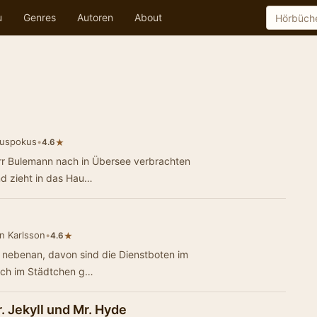
u
Genres
Autoren
About
kuspokus
•
★
4.6
rr Bulemann nach in Übersee verbrachten
nd zieht in das Hau…
n Karlsson
•
★
4.6
s nebenan, davon sind die Dienstboten im
uch im Städtchen g…
. Jekyll und Mr. Hyde