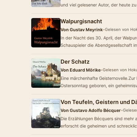
und viel gelesener Autor, der heute z
Walpurgisnacht
Von
Gustav Meyrink
•
Gelesen von Ho
In der Nacht des 30. April, der Walpur
Schauspieler die Abendgesellschaft 
Der Schatz
Von
Eduard Mörike
•
Gelesen von Hok
Eine märchenhafte Geisternovelle.Zur 
Ostersonntag geboren, ein geheimnisv
Von Teufeln, Geistern und 
Von
Gustavo Adolfo Bécquer
•
Gelese
Die Erzählungen Bécquers sind mehr a
erforscht die geheimen und schreckl