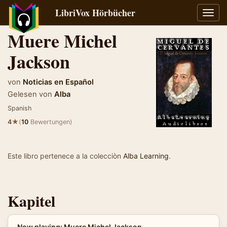
LibriVox Hörbücher
Navig
umsch
Muere Michel
Jackson
von
Noticias en Español
Gelesen von
Alba
Spanish
★
4
(
10
Bewertungen)
Este libro pertenece a la colecciòn
Alba Learning
.
Kapitel
Now playing: Muere Michel Jackson