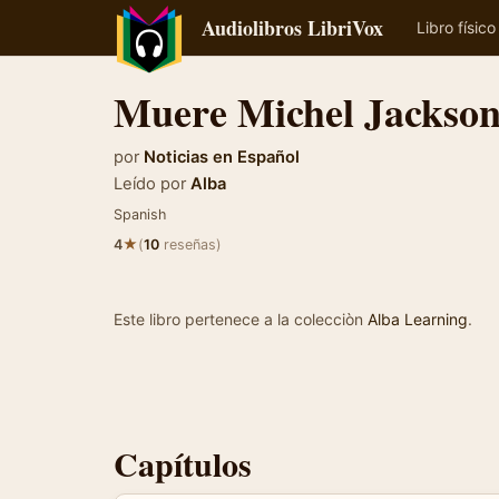
Audiolibros LibriVox
Libro físico
Muere Michel Jackso
por
Noticias en Español
Leído por
Alba
Spanish
★
4
(
10
reseñas)
Este libro pertenece a la colecciòn
Alba Learning
.
Capítulos