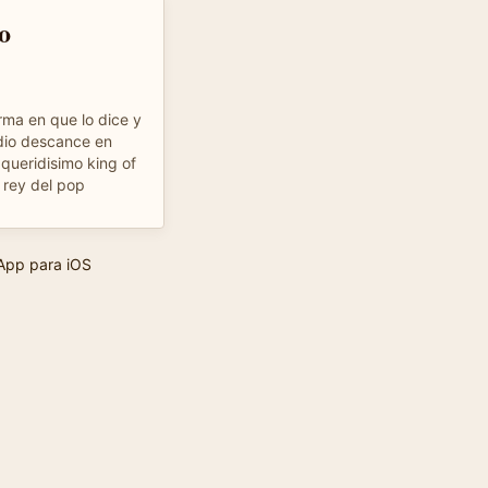
o
rma en que lo dice y
dio descance en
queridisimo king of
 rey del pop
App para iOS