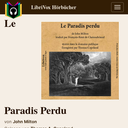
LibriVox Hörbücher
Navig
umsch
Le
Paradis Perdu
von
John Milton