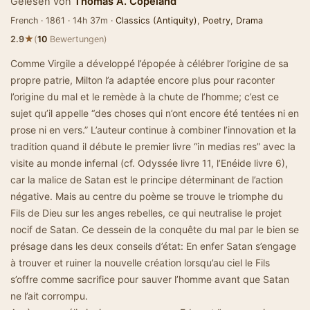
Gelesen von
Thomas A. Copeland
French · 1861 · 14h 37m ·
Classics (Antiquity)
,
Poetry
,
Drama
★
2.9
(
10
Bewertungen)
Comme Virgile a développé l’épopée à célébrer l’origine de sa
propre patrie, Milton l’a adaptée encore plus pour raconter
l’origine du mal et le remède à la chute de l’homme; c’est ce
sujet qu’il appelle “des choses qui n’ont encore été tentées ni en
prose ni en vers.” L’auteur continue à combiner l’innovation et la
tradition quand il débute le premier livre “in medias res” avec la
visite au monde infernal (cf. Odyssée livre 11, l’Enéide livre 6),
car la malice de Satan est le principe déterminant de l’action
négative. Mais au centre du poème se trouve le triomphe du
Fils de Dieu sur les anges rebelles, ce qui neutralise le projet
nocif de Satan. Ce dessein de la conquête du mal par le bien se
présage dans les deux conseils d’état: En enfer Satan s’engage
à trouver et ruiner la nouvelle création lorsqu’au ciel le Fils
s’offre comme sacrifice pour sauver l’homme avant que Satan
ne l’ait corrompu.