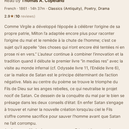
Read by
Thomas A. Copeland
French · 1861 · 14h 37m ·
Classics (Antiquity)
,
Poetry
,
Drama
★
2.9
(
10
reviews)
Comme Virgile a développé l’épopée à célébrer l’origine de sa
propre patrie, Milton l’a adaptée encore plus pour raconter
l’origine du mal et le remède à la chute de l’homme; c’est ce
sujet qu’il appelle “des choses qui n’ont encore été tentées ni en
prose ni en vers.” L’auteur continue à combiner l’innovation et la
tradition quand il débute le premier livre “in medias res” avec la
visite au monde infernal (cf. Odyssée livre 11, l’Enéide livre 6),
car la malice de Satan est le principe déterminant de l’action
négative. Mais au centre du poème se trouve le triomphe du
Fils de Dieu sur les anges rebelles, ce qui neutralise le projet
nocif de Satan. Ce dessein de la conquête du mal par le bien se
présage dans les deux conseils d’état: En enfer Satan s’engage
à trouver et ruiner la nouvelle création lorsqu’au ciel le Fils
s’offre comme sacrifice pour sauver l’homme avant que Satan
ne l’ait corrompu.