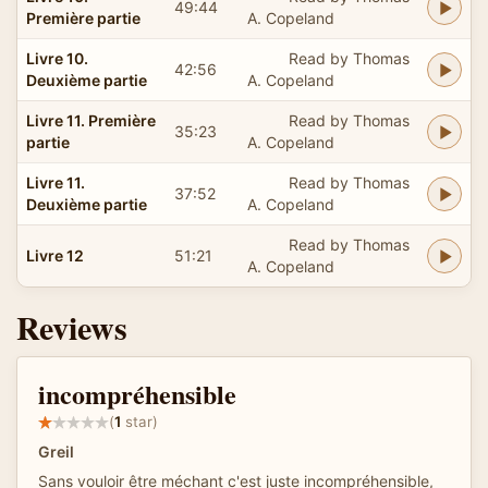
49:44
Première partie
A. Copeland
Livre 10.
Read by Thomas
42:56
Deuxième partie
A. Copeland
Livre 11. Première
Read by Thomas
35:23
partie
A. Copeland
Livre 11.
Read by Thomas
37:52
Deuxième partie
A. Copeland
Read by Thomas
Livre 12
51:21
A. Copeland
Reviews
incompréhensible
(
1
star)
Greil
Sans vouloir être méchant c'est juste incompréhensible,