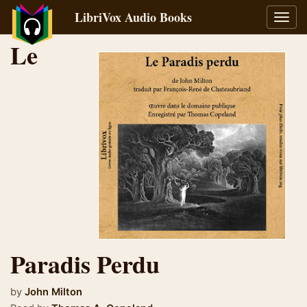
LibriVox Audio Books
Toggl
navig
Le
Paradis Perdu
by
John Milton