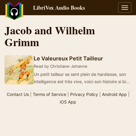
LibriVox Audio Books
Toggl
navig
Jacob and Wilhelm
Grimm
Le Valeureux Petit Tailleur
Read by Christiane-Jehanne
Un petit tailleur se sent plein de hardiesse, son
intelligence est très vive, voici son histoire si bien
écrite par Jacob et W…
Contact Us
|
Terms of Service
|
Privacy Policy
|
Android App
|
iOS App