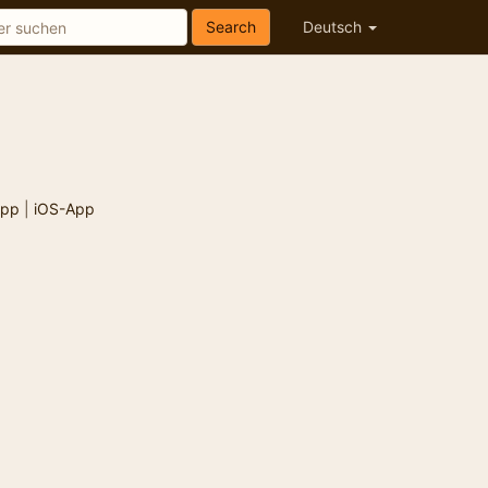
Search
Deutsch
App
|
iOS-App