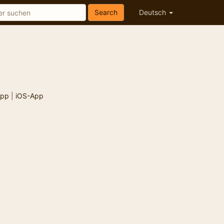
Search
Deutsch
App
|
iOS-App