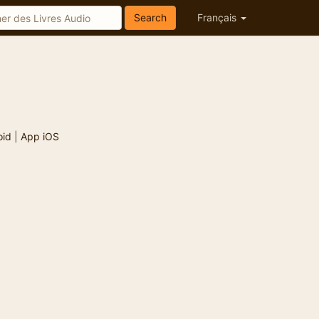
Search
Français
oid
|
App iOS