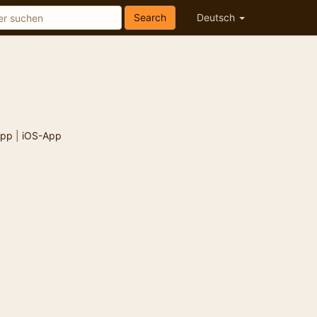
Search
Deutsch
App
|
iOS-App