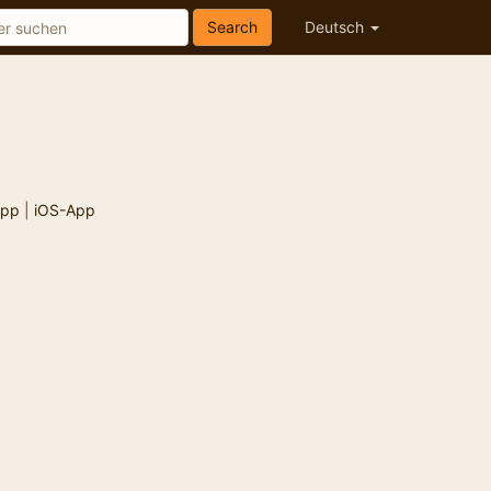
Search
Deutsch
App
|
iOS-App