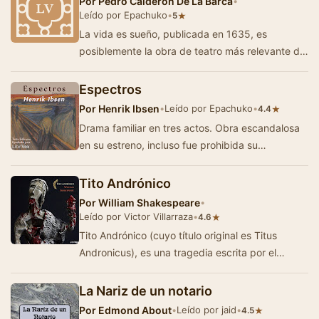
Por
Pedro Calderón De La Barca
•
Leído por Epachuko
•
★
5
La vida es sueño, publicada en 1635, es
posiblemente la obra de teatro más relevante del
barroco español. Pedro Calder&…
Espectros
Por
Henrik Ibsen
•
Leído por Epachuko
•
★
4.4
Drama familiar en tres actos. Obra escandalosa
en su estreno, incluso fue prohibida su
representación en varios países, por cu…
Tito Andrónico
Por
William Shakespeare
•
Leído por Victor Villarraza
•
★
4.6
Tito Andrónico (cuyo título original es Titus
Andronicus), es una tragedia escrita por el
dramaturgo inglés William Sha…
La Nariz de un notario
Por
Edmond About
•
Leído por jaid
•
★
4.5