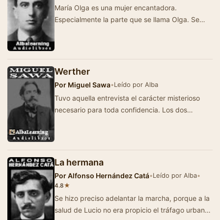
María Olga es una mujer encantadora.
Especialmente la parte que se llama Olga. Se
casó con un mocetón grande y fornido,…
Werther
Por
Miguel Sawa
•
Leído por Alba
Tuvo aquella entrevista el carácter misterioso
necesario para toda confidencia. Los dos
estaban solos. Él comenz&oacut…
La hermana
Por
Alfonso Hernández Catá
•
Leído por Alba
•
★
4.8
Se hizo preciso adelantar la marcha, porque a la
salud de Lucio no era propicio el tráfago urbano.