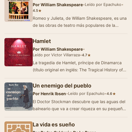
Por
William Shakespeare
•
Leído por Epachuko
•
★
4.5
Romeo y Julieta, de William Shakespeare, es una
de las obras de teatro más populares de la
literatura universal. Publicada a finales …
Hamlet
Por
William Shakespeare
•
Leído por Victor Villarraza
•
★
4.7
La tragedia de Hamlet, príncipe de Dinamarca
(título original en inglés: The Tragical History of
Hamlet, Prince of Denm…
Un enemigo del pueblo
Por
Henrik Ibsen
•
Leído por Epachuko
•
★
4.6
El Doctor Stockman descubre que las aguas del
balneario que va a crear riqueza en su pequeño
pueblo están contaminadas y son v…
La vida es sueño