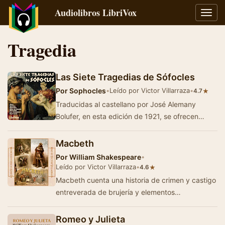
Audiolibros LibriVox
Alter
naveg
Tragedia
Las Siete Tragedias de Sófocles
Por
Sophocles
•
Leído por Victor Villarraza
•
★
4.7
Traducidas al castellano por José Alemany
Bolufer, en esta edición de 1921, se ofrecen
"juntas en un tomo y vertidas del …
Macbeth
Por
William Shakespeare
•
Leído por Victor Villarraza
•
★
4.6
Macbeth cuenta una historia de crimen y castigo
entreverada de brujería y elementos
sobrenaturales. Amparado en las engañosas …
Romeo y Julieta