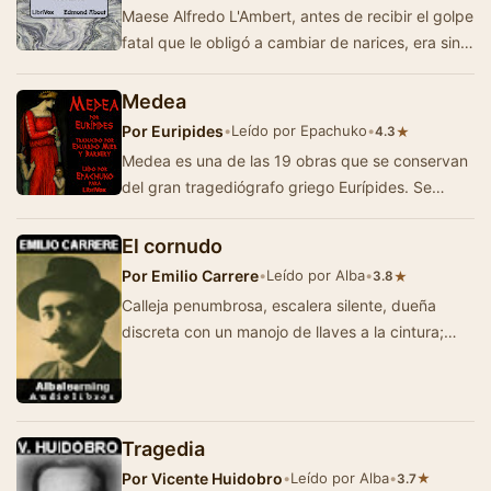
Maese Alfredo L'Ambert, antes de recibir el golpe
fatal que le obligó a cambiar de narices, era sin
duda alguna el notario más…
Medea
Por
Euripides
•
Leído por Epachuko
•
★
4.3
Medea es una de las 19 obras que se conservan
del gran tragediógrafo griego Eurípides. Se
representó por primera vez en…
El cornudo
Por
Emilio Carrere
•
Leído por Alba
•
★
3.8
Calleja penumbrosa, escalera silente, dueña
discreta con un manojo de llaves a la cintura;
silencio amable en un hostal del placer …
Tragedia
Por
Vicente Huidobro
•
Leído por Alba
•
★
3.7