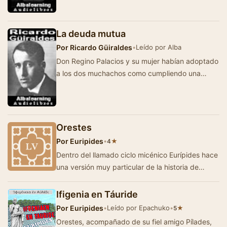
Cuando llegaron a la quinta, …
La deuda mutua
Por
Ricardo Güiraldes
•
Leído por Alba
Don Regino Palacios y su mujer habían adoptado
a los dos muchachos como cumpliendo una
obligación impuesta por el destino. Al…
Orestes
Por
Euripides
•
★
4
Dentro del llamado ciclo micénico Eurípides hace
una versión muy particular de la historia de
Orestes. Datada en el a&n…
Ifigenia en Táuride
Por
Euripides
•
Leído por Epachuko
•
★
5
Orestes, acompañado de su fiel amigo Pílades,