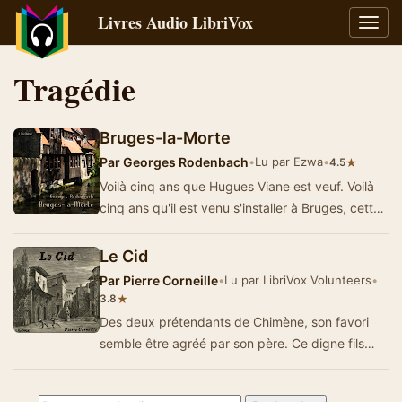
Livres Audio LibriVox
Bascu
la
navig
Tragédie
Bruges-la-Morte
Par
Georges Rodenbach
•
Lu par Ezwa
•
★
4.5
Voilà cinq ans que Hugues Viane est veuf. Voilà
cinq ans qu'il est venu s'installer à Bruges, cette
ville qui lui renvo…
Le Cid
Par
Pierre Corneille
•
Lu par LibriVox Volunteers
•
★
3.8
Des deux prétendants de Chimène, son favori
semble être agréé par son père. Ce digne fils
d'un viei…