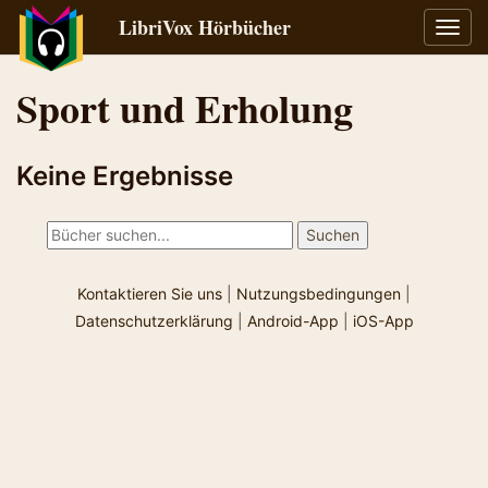
LibriVox Hörbücher
Navig
umsch
Sport und Erholung
Keine Ergebnisse
Kontaktieren Sie uns
|
Nutzungsbedingungen
|
Datenschutzerklärung
|
Android-App
|
iOS-App