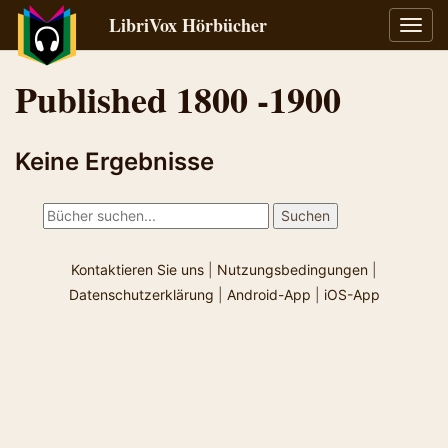
LibriVox Hörbücher
Navig
umsch
Published 1800 -1900
Keine Ergebnisse
Kontaktieren Sie uns
|
Nutzungsbedingungen
|
Datenschutzerklärung
|
Android-App
|
iOS-App