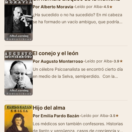
Por
Alberto Moravia
•
Leído por Alba
•
★
4.5
¿Ha sucedido o no ha sucedido? En mi cabeza
se ha formado un vacío ambiguo, que podría
deberse igualmente al trauma de …
El conejo y el león
Por
Augusto Monterroso
•
Leído por Alba
•
★
3.9
Un célebre Psicoanalista se encontró cierto día
en medio de la Selva, semiperdido. Con la
fuerza que dan el insti…
Hijo del alma
Por
Emilia Pardo Bazán
•
Leído por Alba
•
★
3.5
Los médicos son también confesores. Historias
de llanto y vergüenza, casos de conciencia y