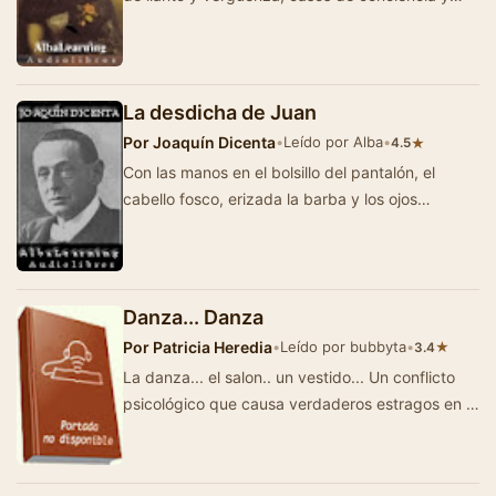
monstruosidades psicoló…
La desdicha de Juan
Por
Joaquín Dicenta
•
Leído por Alba
•
★
4.5
Con las manos en el bolsillo del pantalón, el
cabello fosco, erizada la barba y los ojos
brillantes, paseaba Juan por el jardí…
Danza... Danza
Por
Patricia Heredia
•
Leído por bubbyta
•
★
3.4
La danza... el salon.. un vestido... Un conflicto
psicológico que causa verdaderos estragos en la
vida de una mujer... Todo simbol…