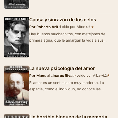
Causa y sinrazón de los celos
Por
Roberto Arlt
•
Leído por Alba
•
★
4.6
Hay buenos muchachitos, con metejones de
primera agua, que le amargan la vida a sus
respectivas novias promoviendo tempestades
de celos, que…
La nueva psicología del amor
Por
Manuel Linares Rivas
•
Leído por Alba
•
★
4.2
El amor es un sentimiento muy moderno. La
especie, como el individuo, no conoce las
afecciones tiernas en su infancia, hasta el punto
de que…
Un horrible bloqueo de la memoria