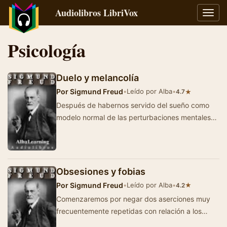
Audiolibros LibriVox
Alter
naveg
Psicología
Duelo y melancolía
Por
Sigmund Freud
•
Leído por Alba
•
★
4.7
Después de habernos servido del sueño como
modelo normal de las perturbaciones mentales
narcisistas, vamos a intentar esclarec…
Obsesiones y fobias
Por
Sigmund Freud
•
Leído por Alba
•
★
4.2
Comenzaremos por negar dos aserciones muy
frecuentemente repetidas con relación a los
síntomas objeto de este estudio, o sea a…