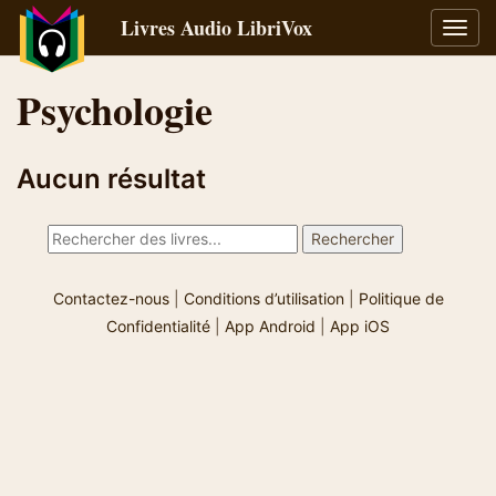
Livres Audio LibriVox
Bascu
la
navig
Psychologie
Aucun résultat
Contactez-nous
|
Conditions d’utilisation
|
Politique de
Confidentialité
|
App Android
|
App iOS