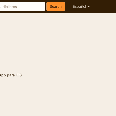
Search
Español
App para iOS