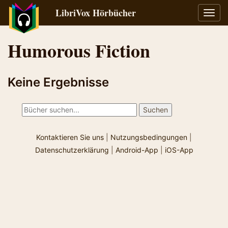
LibriVox Hörbücher
Navig
umsch
Humorous Fiction
Keine Ergebnisse
Kontaktieren Sie uns
|
Nutzungsbedingungen
|
Datenschutzerklärung
|
Android-App
|
iOS-App