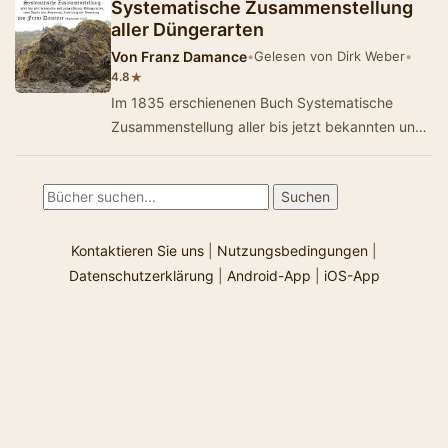
Systematische Zusammenstellung
aller Düngerarten
Von
Franz Damance
•
Gelesen von Dirk Weber
•
★
4.8
Im 1835 erschienenen Buch Systematische
Zusammenstellung aller bis jetzt bekannten und
anwendbaren Düngerarten von Franz Damance
(orde…
Kontaktieren Sie uns
|
Nutzungsbedingungen
|
Datenschutzerklärung
|
Android-App
|
iOS-App