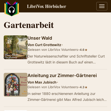
LibriVox Hörbücher
Navig
umsch
Gartenarbeit
Unser Wald
Von
Curt Grottewitz
•
Gelesen von LibriVox Volunteers
•
★
4.6
Der Naturwissenschaftler und Schriftsteller Curt
Grottewitz lädt in diesem Buch auf einen
Waldspaziergang ein. In jeweils eigenen Kapit…
Anleitung zur Zimmer-Gärtnerei
Von
Max Jubisch
•
Gelesen von LibriVox Volunteers
•
★
4.3
In seiner 1880 erschienenen Anleitung zur
Zimmer-Gärtnerei gibt Max Alfred Jubisch leicht
verständliche Ratschläge zur richti…