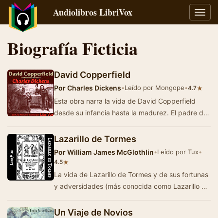
Audiolibros LibriVox
Alter
naveg
Biografía Ficticia
David Copperfield
Por
Charles Dickens
•
Leído por Mongope
•
★
4.7
Esta obra narra la vida de David Copperfield
desde su infancia hasta la madurez. El padre de
David muere seis meses antes de que él n…
Lazarillo de Tormes
Por
William James McGlothlin
•
Leído por Tux
•
★
4.5
La vida de Lazarillo de Tormes y de sus fortunas
y adversidades (más conocida como Lazarillo de
Tormes) es una novela española…
Un Viaje de Novios