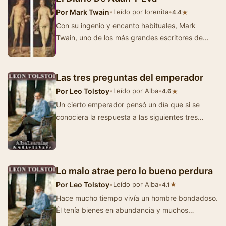
Por
Mark Twain
•
Leído por lorenita
•
★
4.4
Con su ingenio y encanto habituales, Mark
Twain, uno de los más grandes escritores de
nuestro tiempo, presenta la historia del Jard&i…
Las tres preguntas del emperador
Por
Leo Tolstoy
•
Leído por Alba
•
★
4.6
Un cierto emperador pensó un día que si se
conociera la respuesta a las siguientes tres
preguntas, nunca fallaría en n…
Lo malo atrae pero lo bueno perdura
Por
Leo Tolstoy
•
Leído por Alba
•
★
4.1
Hace mucho tiempo vivía un hombre bondadoso.
Él tenía bienes en abundancia y muchos
esclavos que le servían. Y e…