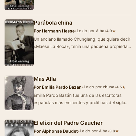
Parábola china
Por
Hermann Hesse
•
Leído por Alba
•
★
4.9
Un anciano llamado Chunglang, que quiere decir
«Maese La Roca», tenía una pequeña propiedad
en la montaña. …
Mas Alla
Por
Emilia Pardo Bazan
•
Leído por chusa
•
★
4.5
Emilia Pardo Bazán fue una de las escritoras
españolas más eminentes y prolificas del siglo
XIX. Escribió m&aac…
El elixir del Padre Gaucher
Por
Alphonse Daudet
•
Leído por Alba
•
★
3.8