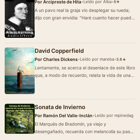
Por
Arcipreste de Hita
•
Leído por Alba
•
★
5
A un pavo real la graja vio desplegar su rueda;
dijo con gran envidia: "Haré cuanto hacer pueda
para ser tan hermo…
David Copperfield
Por
Charles Dickens
•
Leído por mareba
•
★
3.8
Lentamente, se acerca el desenlace de este libro
que, a modo de recuerdo, relata la vida de una
persona mientras que reflexiona sobre los e…
Sonata de Invierno
Por
Ramón Del Valle-Inclán
•
Leído por mpinedag
El Marqués de Bradomín, ya viejo y
desengañado, recuerda con melancolía su paso
por la Corte carlista de Estella…