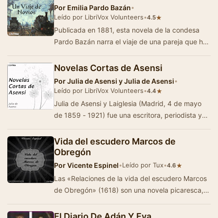
Por
Emilia Pardo Bazán
•
Leído por LibriVox Volunteers
•
★
4.5
Publicada en 1881, esta novela de la condesa
Pardo Bazán narra el viaje de una pareja que ha
contraído un matrimonio de conven…
Novelas Cortas de Asensi
Por
Julia de Asensi y Julia de Asensi
•
Leído por LibriVox Volunteers
•
★
4.4
Julia de Asensi y Laiglesia (Madrid, 4 de mayo
de 1859 - 1921) fue una escritora, periodista y
traductora española. En esta obra se c…
Vida del escudero Marcos de
Obregón
Por
Vicente Espinel
•
Leído por Tux
•
★
4.6
Las «Relaciones de la vida del escudero Marcos
de Obregón» (1618) son una novela picaresca,
provista de muchos elementos …
El Diario De Adán Y Eva