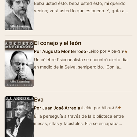
Beba usted ésto, beba usted ésto, mi querido
vecino; verá usted lo que es bueno. Y, gota a
gota, con la minuciosidad …
El conejo y el león
Por
Augusto Monterroso
•
Leído por Alba
•
★
3.9
Un célebre Psicoanalista se encontró cierto día
en medio de la Selva, semiperdido. Con la
fuerza que dan el insti…
Eva
Por
Juan José Arreola
•
Leído por Alba
•
★
3.5
Él la perseguía a través de la biblioteca entre
mesas, sillas y facistoles. Ella se escapaba
hablando de los derechos …