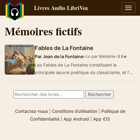
Livres Audio LibriVox
Bascu
la
navig
Mémoires fictifs
Fables de La Fontaine
Par
Jean de la Fontaine
•
Lu par Meilanie
•
★
3.5
Les Fables de La Fontaine constituent la
principale œuvre poétique du classicisme, et l'un
des plus grands chefs d'œuvre de la litt&e…
Contactez-nous
|
Conditions d’utilisation
|
Politique de
Confidentialité
|
App Android
|
App iOS