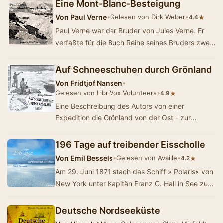
nila…
Eine Mont-Blanc-Besteigung
Von
Paul Verne
•
Gelesen von Dirk Weber
•
★
4.4
Paul Verne war der Bruder von Jules Verne. Er
verfaßte für die Buch Reihe seines Bruders zwei
Reiseberichte, die zusammen mit Jul…
Auf Schneeschuhen durch Grönland
Von
Fridtjof Nansen
•
Gelesen von LibriVox Volunteers
•
★
4.9
Eine Beschreibung des Autors von einer
Expedition die Grönland von der Ost - zur
Westküste durchquert, Teil 1.Zusammenfassung
von …
196 Tage auf treibender Eisscholle
Von
Emil Bessels
•
Gelesen von Availle
•
★
4.2
Am 29. Juni 1871 stach das Schiff » Polaris« von
New York unter Kapitän Franz C. Hall in See zur
Erforschung des Hochnorden…
Deutsche Nordseeküste