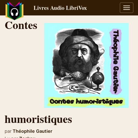
Livres Audio LibriVox
Bascu
la
Contes
navig
humoristiques
par
Théophile Gautier